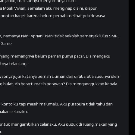
an jariku, maksudnya menyuruhnya diam.
a Mbak Vivian, semalam aku menginap disini, diapun
ontan kaget karena belum pernah melihat pria dewasa
, namanya Nani Apriani. Nani tidak sekolah semenjak lulus SMP,
kv Game
lanjang memangnya belum pernah punya pacar. Dia mengaku
tnya telanjang.
awabnya jujur katanya pernah ciuman dan dirabaraba susunya oleh
ng bulat. Ah berarti masih perawan? Dia menganggukkan kepala
h kontolku tapi masih malumalu. Aku purapura tidak tahu dan
nakan celanaku.
untuk mengambilkan celanaku. Aku duduk di ruang makan yang
.