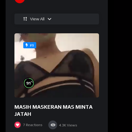
View All
#9
%
91
MASIH MASKERAN MAS MINTA
JATAH
7
Reactions
4.3K
Views