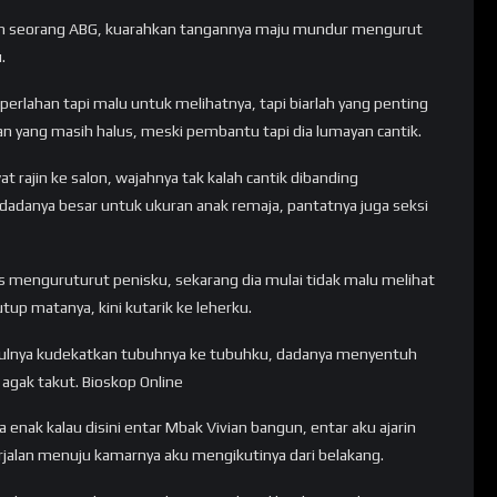
an seorang ABG, kuarahkan tangannya maju mundur mengurut
.
erlahan tapi malu untuk melihatnya, tapi biarlah yang penting
 yang masih halus, meski pembantu tapi dia lumayan cantik.
t rajin ke salon, wajahnya tak kalah cantik dibanding
, dadanya besar untuk ukuran anak remaja, pantatnya juga seksi
us menguruturut penisku, sekarang dia mulai tidak malu melihat
tup matanya, kini kutarik ke leherku.
gulnya kudekatkan tubuhnya ke tubuhku, dadanya menyentuh
 agak takut. Bioskop Online
 enak kalau disini entar Mbak Vivian bangun, entar aku ajarin
erjalan menuju kamarnya aku mengikutinya dari belakang.