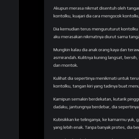
Akupun merasa nikmat disentuh oleh tang
kontolku, kuajari dia cara mengocok kontolku
Dia kemudian terus menguruturut kontolku p
aku merasakan nikmatnya diurut sama tangan
Mungkin kalau dia anak orang kaya dan terawa
asmirandah. Kulitnya kuning langsat, bersih
dan montok.
Kulihat dia sepertinya menikmati untuk ter
kontolku, tangan kiri yang tadinya buat menu
Kamipun semakin berdekatan, kutarik ping
dadaku, jantungnya berdebar, dia sepertinya
Kubisikkan ke telinganya, ke kamarmu yuk, ga
yang lebih enak. Tanpa banyak protes, dia b