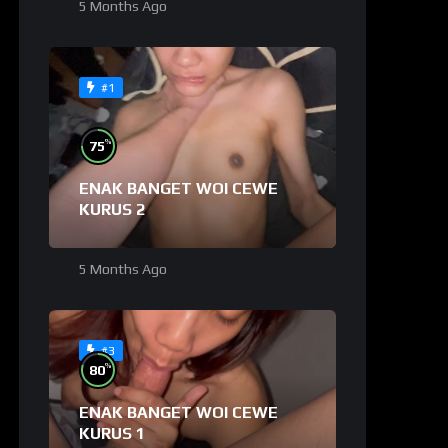
5 Months Ago
#1
%
75
ENAK BANGET WOI CEWE
KURUS 2
5 Months Ago
#3
%
80
ENAK BANGET WOI CEWE
KURUS 1