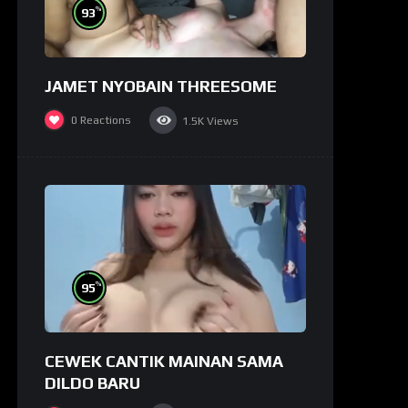
%
93
JAMET NYOBAIN THREESOME
0
Reactions
1.5K
Views
%
95
CEWEK CANTIK MAINAN SAMA
DILDO BARU