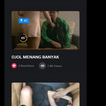
#6
%
65
OJOL MENANG BANYAK
2
Reactions
7.9K
Views