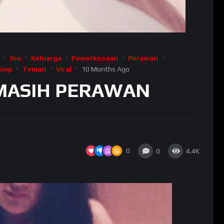
Ibu
Keluarga
Pemerkosaan
Perawan
Smp
Teman
Viral
10 Months Ago
MASIH PERAWAN
0
0
4.4K