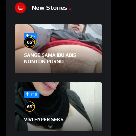
New Stories
#5
%
66
SANGE SAMA IBU ABIS
NONTON PORNO
#10
%
65
VIVI HYPER SEKS