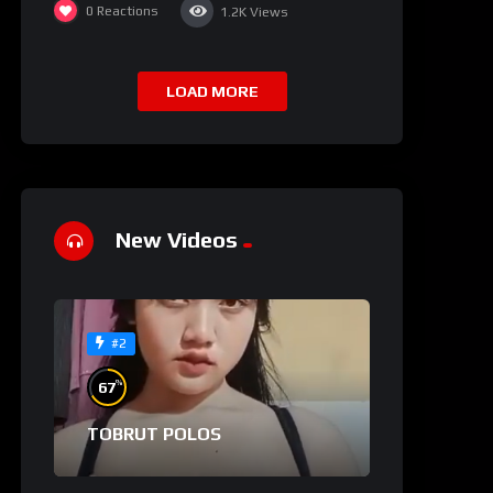
0
Reactions
1.2K
Views
LOAD MORE
New Videos
#2
%
67
TOBRUT POLOS