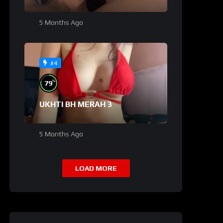
5 Months Ago
#4
%
79
UKHTI BH MERAH 3
5 Months Ago
LOAD MORE