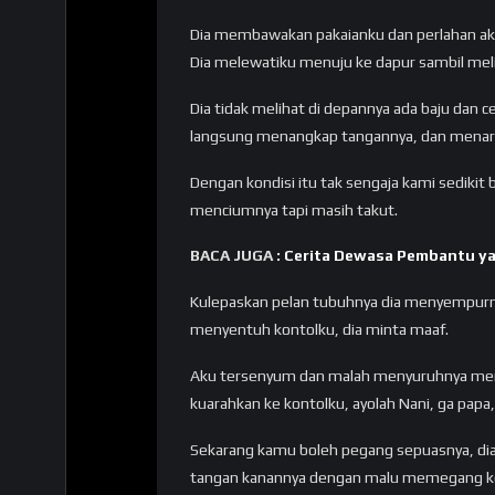
Dia membawakan pakaianku dan perlahan aku
Dia melewatiku menuju ke dapur sambil meliri
Dia tidak melihat di depannya ada baju dan c
langsung menangkap tangannya, dan menarik 
Dengan kondisi itu tak sengaja kami sedikit 
menciumnya tapi masih takut.
BACA JUGA :
Cerita Dewasa Pembantu ya
Kulepaskan pelan tubuhnya dia menyempurnak
menyentuh kontolku, dia minta maaf.
Aku tersenyum dan malah menyuruhnya meny
kuarahkan ke kontolku, ayolah Nani, ga papa
Sekarang kamu boleh pegang sepuasnya, di
tangan kanannya dengan malu memegang k