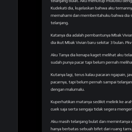
telanjang bulat. Aku menutup mulutku deng
Kudekati dia, kujelaskan bahwa aku temanny
memahami dan memberitahuku bahwa dia sp
telanjang.
Katanya dia adalah pembantunya Mbak Vivian
dia ikut Mbak Vivian baru sekitar 3 bulan. P
Aku Tanya dia kenapa kaget melihat aku te
sudah punya pacar tapi belum pernah meliha
Kutanya lagi, terus kalau pacaran ngapain, j
pacarnya, tapi belum pernah sampai telanja
dengan malumalu.
Kuperhatikan matanya sedikit melirik ke ara
cuek saja serta sengaja tidak segera menge
Aku masih telanjang bulat dan memintanya 
hanya berbatas sebuah bifet dari ruang tamu