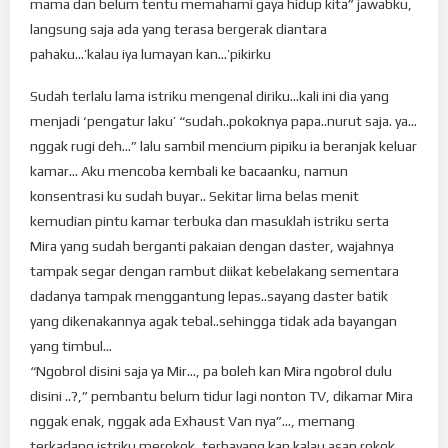
mama dan belum tentu memahami gaya hidup kita” jawabku,
langsung saja ada yang terasa bergerak diantara
pahaku…’kalau iya lumayan kan…’pikirku
Sudah terlalu lama istriku mengenal diriku…kali ini dia yang
menjadi ‘pengatur laku’ “sudah..pokoknya papa..nurut saja. ya…
nggak rugi deh…” lalu sambil mencium pipiku ia beranjak keluar
kamar… Aku mencoba kembali ke bacaanku, namun
konsentrasi ku sudah buyar.. Sekitar lima belas menit
kemudian pintu kamar terbuka dan masuklah istriku serta
Mira yang sudah berganti pakaian dengan daster, wajahnya
tampak segar dengan rambut diikat kebelakang sementara
dadanya tampak menggantung lepas..sayang daster batik
yang dikenakannya agak tebal..sehingga tidak ada bayangan
yang timbul…
“Ngobrol disini saja ya Mir…, pa boleh kan Mira ngobrol dulu
disini ..?,” pembantu belum tidur lagi nonton TV, dikamar Mira
nggak enak, nggak ada Exhaust Van nya”…, memang
terkadang istriku merokok, terbayang kan kalau asap rokok