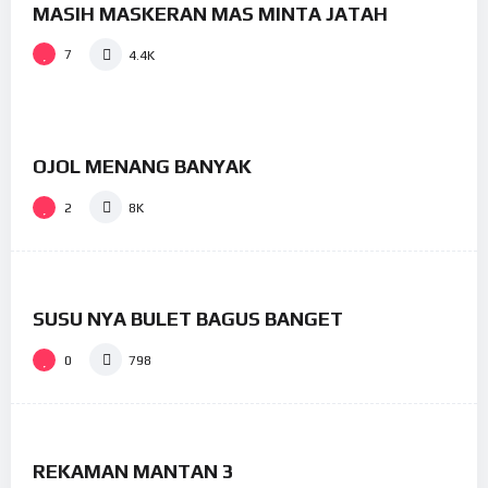
MASIH MASKERAN MAS MINTA JATAH
#9
7
4.4K
%
65
OJOL MENANG BANYAK
#6
2
8K
%
73
SUSU NYA BULET BAGUS BANGET
0
798
%
74
REKAMAN MANTAN 3
#22