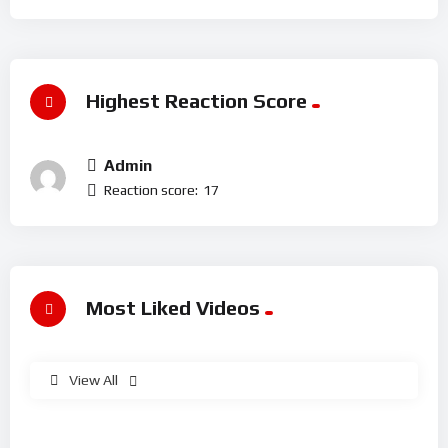
Highest Reaction Score
Admin
Reaction score:
17
Most Liked Videos
View All
%
91