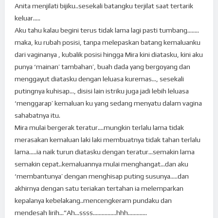
Anita menjilati bijiku..sesekali batangku terjilat saat tertarik
keluar…..
Aku tahu kalau begini terus tidak lama lagi pasti tumbang……..
maka, ku rubah posisi, tanpa melepaskan batang kemaluanku
dari vaginanya , kubalik posisi hingga Mira kini diatasku, kini aku
punya ‘mainan’ tambahan’, buah dada yang bergoyang dan
menggayut diatasku dengan leluasa kuremas…, sesekali
putingnya kuhisap…, disisi lain istriku juga jadi lebih leluasa
‘menggarap’ kemaluan ku yang sedang menyatu dalam vagina
sahabatnya itu.
Mira mulai bergerak teratur….mungkin terlalu lama tidak
merasakan kemaluan laki laki membuatnya tidak tahan terlalu
lama…..ia naik turun diatasku dengan teratur…semakin lama
semakin cepat..kemaluannya mulai menghangat…dan aku
‘membantunya’ dengan menghisap puting susunya…..dan
akhirnya dengan satu teriakan tertahan ia melemparkan
kepalanya kebelakang..mencengkeram pundaku dan
mendesah lirih…”Ah…ssss…………….hhh………….