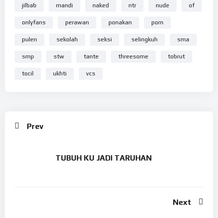
jilbab
mandi
naked
ntr
nude
of
onlyfans
perawan
ponakan
porn
pulen
sekolah
seksi
selingkuh
sma
smp
stw
tante
threesome
tobrut
tocil
ukhti
vcs
Prev
TUBUH KU JADI TARUHAN
Next