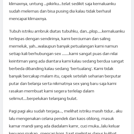
klimaxnya, untung …pikirku…telat sedikit saja kemaluanku
sudah melemas dan bisa pusing dia kalau tidak berhasil
mencapai klimaxnya.
Tubuh istriku ambruk diatas tubuhku, dan…plop…..kemaluanku
terlepas dengan sendirinya, kami berciuman dan saling
memeluk, yah…walaupun banyak petualangan kami namun
setiap kali berhubungan sex ……..kami sangat puas dan nilai
keintiman yang ada diantara kami kalau sedang berdua sangat
berbeda dibanding kalau sedang ‘bertualang’. Kami tidak
banyak bercakap malam itu, capek setelah seharian berputar
putar dan belanja serta nikmatnya sex yang baru saja kami
rasakan membuat kami segera terlelap dalam
selimut….berpelukan telanjang bulat.
Pagi pagi aku sudah terjaga…, melihat istriku masih tidur.. aku
lalu mengenakan celana pendek dan kaos oblong, masuk
kamar mandi yang ada diadalam kamr, cuci muka…lalu keluar
keruang makan…mencari kopi. Saat melintas dapur kulihat