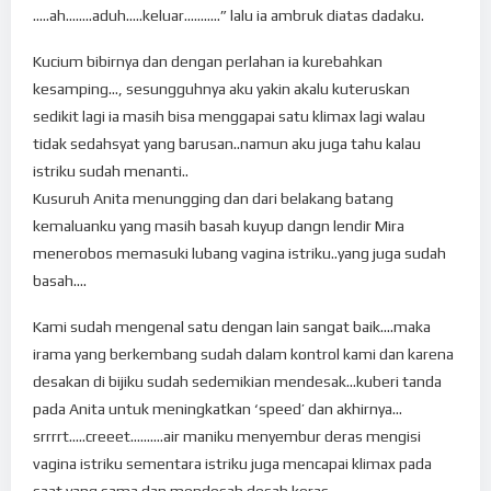
…..ah……..aduh…..keluar………..” lalu ia ambruk diatas dadaku.
Kucium bibirnya dan dengan perlahan ia kurebahkan
kesamping…, sesungguhnya aku yakin akalu kuteruskan
sedikit lagi ia masih bisa menggapai satu klimax lagi walau
tidak sedahsyat yang barusan..namun aku juga tahu kalau
istriku sudah menanti..
Kusuruh Anita menungging dan dari belakang batang
kemaluanku yang masih basah kuyup dangn lendir Mira
menerobos memasuki lubang vagina istriku..yang juga sudah
basah….
Kami sudah mengenal satu dengan lain sangat baik….maka
irama yang berkembang sudah dalam kontrol kami dan karena
desakan di bijiku sudah sedemikian mendesak…kuberi tanda
pada Anita untuk meningkatkan ‘speed’ dan akhirnya…
srrrrt…..creeet……….air maniku menyembur deras mengisi
vagina istriku sementara istriku juga mencapai klimax pada