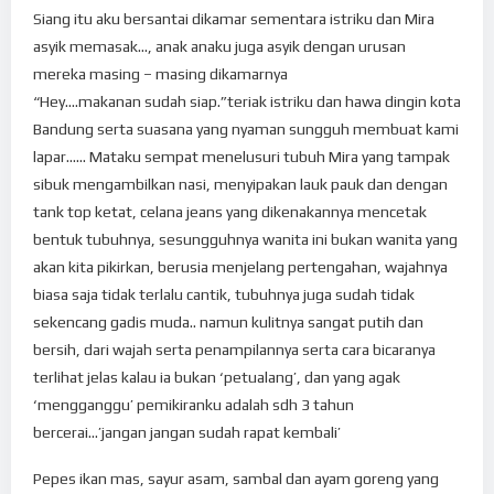
Siang itu aku bersantai dikamar sementara istriku dan Mira
asyik memasak…, anak anaku juga asyik dengan urusan
mereka masing – masing dikamarnya
“Hey….makanan sudah siap.”teriak istriku dan hawa dingin kota
Bandung serta suasana yang nyaman sungguh membuat kami
lapar…… Mataku sempat menelusuri tubuh Mira yang tampak
sibuk mengambilkan nasi, menyipakan lauk pauk dan dengan
tank top ketat, celana jeans yang dikenakannya mencetak
bentuk tubuhnya, sesungguhnya wanita ini bukan wanita yang
akan kita pikirkan, berusia menjelang pertengahan, wajahnya
biasa saja tidak terlalu cantik, tubuhnya juga sudah tidak
sekencang gadis muda.. namun kulitnya sangat putih dan
bersih, dari wajah serta penampilannya serta cara bicaranya
terlihat jelas kalau ia bukan ‘petualang’, dan yang agak
‘mengganggu’ pemikiranku adalah sdh 3 tahun
bercerai…’jangan jangan sudah rapat kembali’
Pepes ikan mas, sayur asam, sambal dan ayam goreng yang