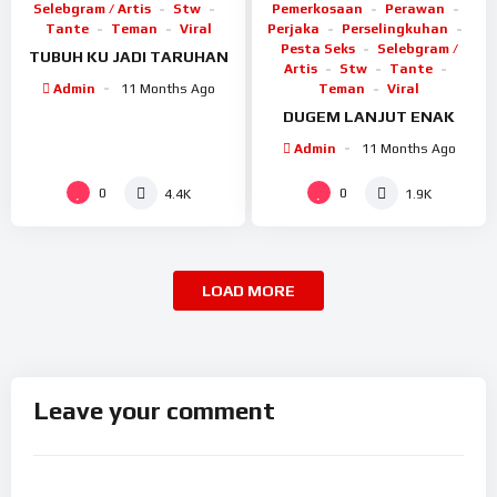
Selebgram / Artis
Stw
Pemerkosaan
Perawan
Tante
Teman
Viral
Perjaka
Perselingkuhan
Pesta Seks
Selebgram /
TUBUH KU JADI TARUHAN
Artis
Stw
Tante
Admin
11 Months Ago
Teman
Viral
DUGEM LANJUT ENAK
Admin
11 Months Ago
0
0
4.4K
1.9K
LOAD MORE
Leave your comment