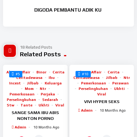
DIGODA PEMBANTU ADIK KU
18 Related Posts
%
%
66
Related Posts
65
Abg
Affair
Binor
Cerita
Abg
Affair
Cerita
#5
#10
Ceritadewasa
Ibu
Ceritadewasa
Jilbab
Ntr
Incest
Jilbab
Keluarga
Pemerkosaan
Perawan
Mom
Ntr
Perselingkuhan
Ukhti
Pemerkosaan
Perjaka
Viral
Perselingkuhan
Sedarah
VIVI HYPER SEKS
Stw
Tante
Ukhti
Viral
Admin
10 Months Ago
SANGE SAMA IBU ABIS
NONTON PORNO
Admin
10 Months Ago