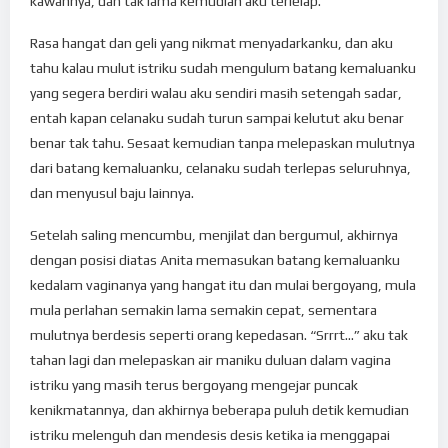
kawannya, dan tak lama kemudian aku terlelap.
Rasa hangat dan geli yang nikmat menyadarkanku, dan aku
tahu kalau mulut istriku sudah mengulum batang kemaluanku
yang segera berdiri walau aku sendiri masih setengah sadar,
entah kapan celanaku sudah turun sampai kelutut aku benar
benar tak tahu. Sesaat kemudian tanpa melepaskan mulutnya
dari batang kemaluanku, celanaku sudah terlepas seluruhnya,
dan menyusul baju lainnya.
Setelah saling mencumbu, menjilat dan bergumul, akhirnya
dengan posisi diatas Anita memasukan batang kemaluanku
kedalam vaginanya yang hangat itu dan mulai bergoyang, mula
mula perlahan semakin lama semakin cepat, sementara
mulutnya berdesis seperti orang kepedasan. “Srrrt…” aku tak
tahan lagi dan melepaskan air maniku duluan dalam vagina
istriku yang masih terus bergoyang mengejar puncak
kenikmatannya, dan akhirnya beberapa puluh detik kemudian
istriku melenguh dan mendesis desis ketika ia menggapai