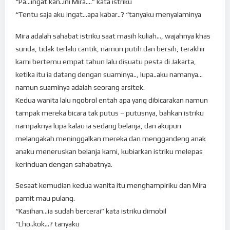
“Pa…ingat kan..ini Mira….” kata istriku
“Tentu saja aku ingat…apa kabar..? “tanyaku menyalaminya
Mira adalah sahabat istriku saat masih kuliah…, wajahnya khas
sunda, tidak terlalu cantik, namun putih dan bersih, terakhir
kami bertemu empat tahun lalu disuatu pesta di Jakarta,
ketika itu ia datang dengan suaminya.., lupa..aku namanya…
namun suaminya adalah seorang arsitek.
Kedua wanita lalu ngobrol entah apa yang dibicarakan namun
tampak mereka bicara tak putus – putusnya, bahkan istriku
nampaknya lupa kalau ia sedang belanja, dan akupun
melangakah meninggalkan mereka dan menggandeng anak
anaku meneruskan belanja kami, kubiarkan istriku melepas
kerinduan dengan sahabatnya.
Sesaat kemudian kedua wanita itu menghampiriku dan Mira
pamit mau pulang.
“Kasihan…ia sudah bercerai” kata istriku dimobil
“Lho..kok…? tanyaku