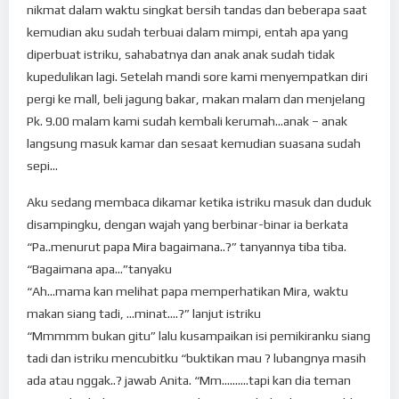
nikmat dalam waktu singkat bersih tandas dan beberapa saat
kemudian aku sudah terbuai dalam mimpi, entah apa yang
diperbuat istriku, sahabatnya dan anak anak sudah tidak
kupedulikan lagi. Setelah mandi sore kami menyempatkan diri
pergi ke mall, beli jagung bakar, makan malam dan menjelang
Pk. 9.00 malam kami sudah kembali kerumah…anak – anak
langsung masuk kamar dan sesaat kemudian suasana sudah
sepi…
Aku sedang membaca dikamar ketika istriku masuk dan duduk
disampingku, dengan wajah yang berbinar-binar ia berkata
“Pa..menurut papa Mira bagaimana..?” tanyannya tiba tiba.
“Bagaimana apa…”tanyaku
“Ah…mama kan melihat papa memperhatikan Mira, waktu
makan siang tadi, …minat….?” lanjut istriku
“Mmmmm bukan gitu” lalu kusampaikan isi pemikiranku siang
tadi dan istriku mencubitku “buktikan mau ? lubangnya masih
ada atau nggak..? jawab Anita. “Mm……….tapi kan dia teman