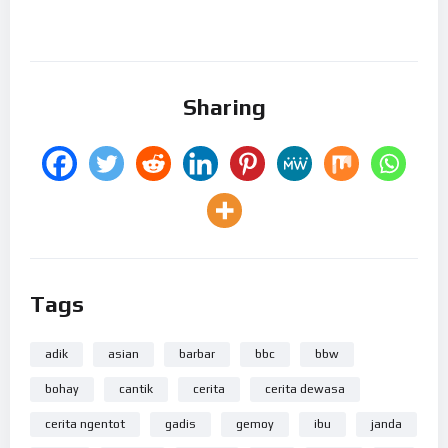
Sharing
Tags
adik
asian
barbar
bbc
bbw
bohay
cantik
cerita
cerita dewasa
cerita ngentot
gadis
gemoy
ibu
janda