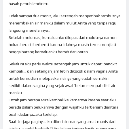
basah penuh lendir itu.
Tidak sampai dua menit, aku setengah menjambak rambutnya
menembakan air maniku dalam mulut Anita yang tanpa ragu
langsung menelannya.,
Setelah melemas, kemaluanku dilepas dari mulutnya namun
bukan berarti berhenti karena lidahnya masih terus menjilati
hingga batang kemaluanku bersih dari cairan.
Sekali ini aku perlu waktu setengah jam untuk dapat ‘bangkit’
kembali…. dan setengah jam lebih dikocok dalam vagina Anita
untuk kemudian melepaskan isinya yang sudah semakin
sedikit dalam vagina yang sejak awal ‘belum sempat diisi’ air
maniku
Entah jam berapa Mira kembali ke kamarnya karena saat aku
berada dalam pelukannya dengan wajahku terbenam diantara
buah dadanya…aku terlelap.
Saat terjaga paginya aku diberi ciuman yang amat manis dari
istriku…sambil berbisik ”Mira bilang terima kasih, punya papa