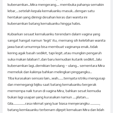
kubenamkan…Mira mengerang…. membuka pahanya semakin
lebar,…setelah kepala kemaluanku masuk…dengan satu
hentakan yang diiringi desahan keras dari wanita ini
kubenamkan batang kemaluanku hingga habis.
Kubiarkan sesaat kemaluanku terendam dalam vagina yang
sangat hangat namun ‘legit’ itu, memang sih kelebihan wanita
jawa barat umumnya bisa membuat vaginanya enak..tidak
kering agak basah sedikit, tapi legit..atau mungkin pengaruh
suka makan lalaban?..dan baru kemudian kutarik sedikit…lalu
kubenamkan lagi..demikian berulang – ulang… sementara Mira
memeluk dan kakinya bahkan melingkari pinggangku…
Tiba kurasakan sensasi lain…wah…….ternyata istriku mengusap
dan memegangi bijiku saat batang kemaluanku bergerak
memompa naik turun di vagina Mira, bahkan sesat kemudia
bukan lagi usapan yang kurasakan namun …..jilatan….
Gila…………….rasa nikmat yang luar biasa menyerangku …………,
batang kemlauanku terbenam dijepit kemaluan Mira dan lidah