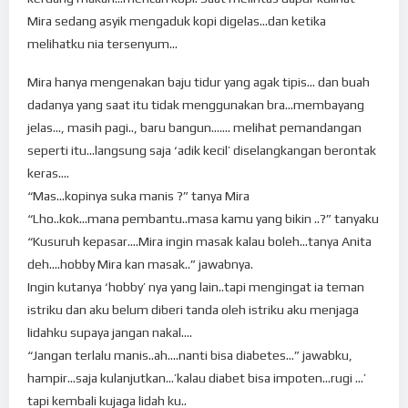
Mira sedang asyik mengaduk kopi digelas…dan ketika
melihatku nia tersenyum…
Mira hanya mengenakan baju tidur yang agak tipis… dan buah
dadanya yang saat itu tidak menggunakan bra…membayang
jelas…, masih pagi.., baru bangun……. melihat pemandangan
seperti itu…langsung saja ‘adik kecil’ diselangkangan berontak
keras….
“Mas…kopinya suka manis ?” tanya Mira
“Lho..kok…mana pembantu..masa kamu yang bikin ..?” tanyaku
“Kusuruh kepasar….Mira ingin masak kalau boleh…tanya Anita
deh….hobby Mira kan masak..” jawabnya.
Ingin kutanya ‘hobby’ nya yang lain..tapi mengingat ia teman
istriku dan aku belum diberi tanda oleh istriku aku menjaga
lidahku supaya jangan nakal….
“Jangan terlalu manis..ah….nanti bisa diabetes…” jawabku,
hampir…saja kulanjutkan…’kalau diabet bisa impoten…rugi …’
tapi kembali kujaga lidah ku..