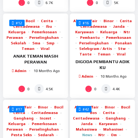
%
%
76
72
0
0
6.7K
5K
Abg
Bocil
Cerita
Abg
Affair
Binor
Cerita
#12
#16
Ceritadewasa
Ibu
Ceritadewasa
Janda
Keluarga
Pemerkosaan
Karyawan
Keluarga
Ntr
Perawan
Perselingkuhan
Pembantu
Pemerkosaan
Sekolah
Sma
Smp
Perselingkuhan
Ponakan
Teman
Viral
Selebgram / Artis
Stw
Tante
Teman
Viral
ANAK TEMAN MASIH
DIGODA PEMBANTU ADIK
PERAWAN
KU
Admin
10 Months Ago
Admin
10 Months Ago
%
%
81
59
0
0
4.5K
4.4K
Abg
Affair
Binor
Bocil
Abg
Affair
Binor
Bocil
#17
#42
Cerita
Ceritadewasa
Bos
Cerita
Gangbang
Incest
Ceritadewasa
Gangbang
Keluarga
Pemerkosaan
Janda
Karyawan
Perawan
Perselingkuhan
Mahasiswa
Mahasiswi
Pesta Seks
Sedarah
News
Ntr
Om