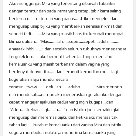
Aku menggenjot Mira yang terlentang dibawah tubuhku
dengan teratur dan pada irama yang tetap, bibir kami saling
bertemu dalam ciuman yang panas…istriku mengelus dan
mengusap usap bijiku yang memberikan sensasi nikmat dan
seperti tadi…………Mira yang masih haus itu kembali mencapai
klimax duluan…..”Mas……….ah…….cepet….cepet.. .aduh…………
enaaaak..hhh………” dan setelah seluruh tubuhnya menegang ia
tergolek lemas, aku berhenti sebentar tanpa mencabut
kemaluanku yang masih terbenam dalam vagina yang
berdenyut denyut itu…….dan semenit kemudian mulai lagi
kugerakan maju mundur secara
teratur….”waw……….geli….ah……..aduhh.. …………” Mira merintih
dan mendesah….namun aku meneruskan gerakanku dengan
cepat mengejar ejakulasi kedua yang ingin kugapai…dan
“Aduh…….keluar…lagi……ah……” dan istriku juga semakin giat
mengusap dan meremas bijiku dan ketika aku merasa tak
tahan lagi……kucabut kemaluanku dari vagina Mira dan istriku
segera membuka mulutnya menerima kemaluanku yang