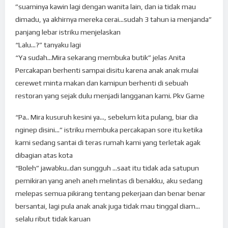
”suaminya kawin lagi dengan wanita lain, dan ia tidak mau
dimadu, ya akhirnya mereka cerai…sudah 3 tahun ia menjanda”
panjang lebar istriku menjelaskan
“Lalu…?” tanyaku lagi
“Ya sudah…Mira sekarang membuka butik” jelas Anita
Percakapan berhenti sampai disitu karena anak anak mulai
cerewet minta makan dan kamipun berhenti di sebuah
restoran yang sejak dulu menjadi langganan kami. Pkv Game
“Pa.. Mira kusuruh kesini ya…, sebelum kita pulang, biar dia
nginep disini…” istriku membuka percakapan sore itu ketika
kami sedang santai di teras rumah kami yang terletak agak
dibagian atas kota
“Boleh” jawabku..dan sungguh …saat itu tidak ada satupun
pemikiran yang aneh aneh melintas di benakku, aku sedang
melepas semua pikirang tentang pekerjaan dan benar benar
bersantai, lagi pula anak anak juga tidak mau tinggal diam…
selalu ribut tidak karuan