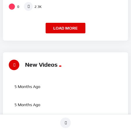
0
2.3K
LOAD MORE
%
67
New Videos
TOBRUT POLOS
%
75
5 Months Ago
#2
ENAK BANGET WOI CEWE KURUS 2
%
80
5 Months Ago
#1
ENAK BANGET WOI CEWE KURUS 1
%
79
5 Months Ago
#3
UKHTI BH MERAH 3