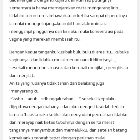
sementara ia hanya memejamkan mata mengerang lirih….
Lidahku turun terus kebawah…dan ketika sampai di perutnya
ia mulai menggelinjang…kuambil bantal..kuminta ia
mengganjal pinggulnya dan kini aku mulai konsentrasi pada
vagina yang merekah membasah itu.
Dengan kedua tanganku kusibak bulu bulu di area itu….kubuka
vaginanya…dan lidahku mulai menari nari di klitorisnya…,
sesekali menerobos masuk dan kembali menjilat, menghisap
dan menjilat..
Anita yang rupanya tidak tahan dari belakang juga
‘menyerang’ku.
“Ssshh…..aduh….sdh nggak tahan……” sesekali kepalaku
dijepitnya dengan pahanya..dan aku mengerti..sudah terlalu
lama ia ‘haus’..maka ketika aku menyudahi permainan lidahku
dan merayap naik ketas tubuhnya dengan serta merat
tangannya menyambut dan memelukku, dan setelah batang
kemaluanku terarah tepat dengan perlahan mulai