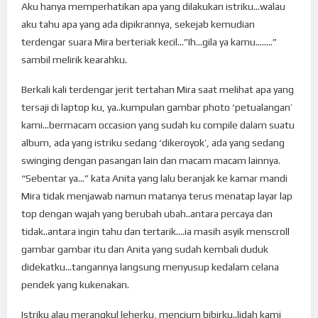
Aku hanya memperhatikan apa yang dilakukan istriku…walau
aku tahu apa yang ada dipikrannya, sekejab kemudian
terdengar suara Mira berteriak kecil…”Ih…gila ya kamu……..”
sambil melirik kearahku.
Berkali kali terdengar jerit tertahan Mira saat melihat apa yang
tersaji di laptop ku, ya..kumpulan gambar photo ‘petualangan’
kami…bermacam occasion yang sudah ku compile dalam suatu
album, ada yang istriku sedang ‘dikeroyok’, ada yang sedang
swinging dengan pasangan lain dan macam macam lainnya.
“Sebentar ya…” kata Anita yang lalu beranjak ke kamar mandi
Mira tidak menjawab namun matanya terus menatap layar lap
top dengan wajah yang berubah ubah..antara percaya dan
tidak..antara ingin tahu dan tertarik….ia masih asyik menscroll
gambar gambar itu dan Anita yang sudah kembali duduk
didekatku…tangannya langsung menyusup kedalam celana
pendek yang kukenakan.
Istriku alau merangkul leherku, mencium bibirku..lidah kami