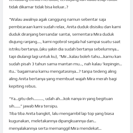
tidak dikamar tidak bisa keluar..?
“Walau awalnya agak canggung namun sebentar saja
pembicaraan kami sudah relax, Anita duduk disisiku dan kami
duduk diranjang bersandar santai, sementara Mira duduk
diujung ranjang…., kami ngobrol segala hal sampai suatu saat
istriku bertanya..(aku yakin dia sudah bertanya sebelumnya…
tapi diulangi lagi untuk ku), “Mir…kalau boleh tahu….kamu kan
sudah pisah 3 tahun sama mantan mu…, nah kalau ‘kepingin…
itu..’ bagaimana kamu mengatasinya…? tanpa tedeng aling
aling Anita bertanya yang membuat wajah Mira merah bagi
kepiting rebus.
“Ya…gitu deh……….., udah ah….kok nanya in yang begituan
sih…….” jawab Mira tersipu.
Tiba tiba Anita bangkit, lalu mengambil lap top yang biasa
kugunakan, meletakannya dipangkuannya dan…
menyalakannya serta memanggil Mira mendekat…