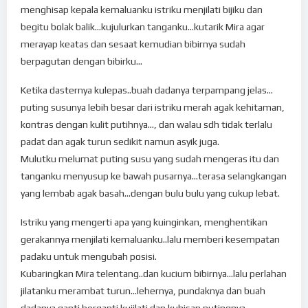
menghisap kepala kemaluanku istriku menjilati bijiku dan
begitu bolak balik…kujulurkan tanganku…kutarik Mira agar
merayap keatas dan sesaat kemudian bibirnya sudah
berpagutan dengan bibirku…
Ketika dasternya kulepas..buah dadanya terpampang jelas…
puting susunya lebih besar dari istriku merah agak kehitaman,
kontras dengan kulit putihnya…, dan walau sdh tidak terlalu
padat dan agak turun sedikit namun asyik juga.
Mulutku melumat puting susu yang sudah mengeras itu dan
tanganku menyusup ke bawah pusarnya…terasa selangkangan
yang lembab agak basah…dengan bulu bulu yang cukup lebat.
Istriku yang mengerti apa yang kuinginkan, menghentikan
gerakannya menjilati kemaluanku..lalu memberi kesempatan
padaku untuk mengubah posisi.
Kubaringkan Mira telentang..dan kucium bibirnya…lalu perlahan
jilatanku merambat turun…lehernya, pundaknya dan buah
dadanya ganti berganti kujilati dan kuhisap putingnya