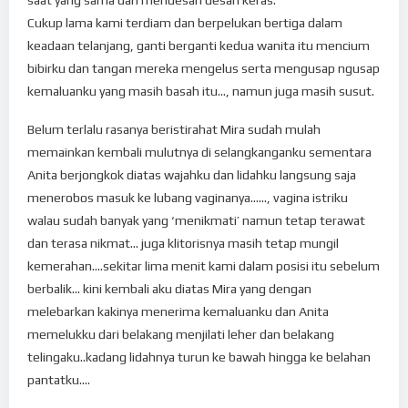
saat yang sama dan mendesah desah keras.
Cukup lama kami terdiam dan berpelukan bertiga dalam
keadaan telanjang, ganti berganti kedua wanita itu mencium
bibirku dan tangan mereka mengelus serta mengusap ngusap
kemaluanku yang masih basah itu…, namun juga masih susut.
Belum terlalu rasanya beristirahat Mira sudah mulah
memainkan kembali mulutnya di selangkanganku sementara
Anita berjongkok diatas wajahku dan lidahku langsung saja
menerobos masuk ke lubang vaginanya……, vagina istriku
walau sudah banyak yang ‘menikmati’ namun tetap terawat
dan terasa nikmat… juga klitorisnya masih tetap mungil
kemerahan….sekitar lima menit kami dalam posisi itu sebelum
berbalik… kini kembali aku diatas Mira yang dengan
melebarkan kakinya menerima kemaluanku dan Anita
memelukku dari belakang menjilati leher dan belakang
telingaku..kadang lidahnya turun ke bawah hingga ke belahan
pantatku….