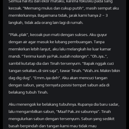
Semua hal itu dari ekor mataku, karena fokusku pada sang
kecoak. ”Memang mulus dan cukup putih”, masih sempat aku
memikirkannya. Bagaimana tidak, jarak kami hanya 2 – 3
langkah, tidak ada orang lain lagi di rumah.
”Plak..plak”, kecoak pun mati dengan sukses. Aku guyur
dengan air agar masuk ke lubang pembuangan. Tanpa
memikirkan lebih lanjut, aku lalu melangkah ke luar kamar
mandi. ”Terima kasih ya Pak..sudah nolongin”. ”Oh..iya..”,
sambil kutatap dia dan Tinah tersenyum. ”Bapak nggak cuci
tangan sekalian..di sini saja”, tawar Tinah. ”Wah..ini. Makin bikin
dag dig dug”. ”Emm..iya deh”. Aku akan mencuci tangan
dengan sabun, yang ternyata posisi tempat sabun ada di
belakang tubuh Tinah.
Aku menengok ke belakang tubuhnya. Rupanya dia baru sadar,
lalu mengambilkan sabun, ”Maaf Pak..ini sabunnya”. Tinah
mengulurkan sabun dengan tersenyum. Sabun yang sedikit
basah berpindah dan tangan kami mau tidak mau