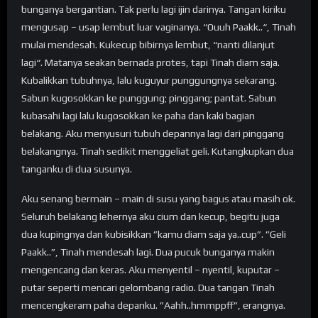
bunganya bergantian. Tak perlu lagi ijin darinya. Tangan kiriku
mengusap – usap lembut luar vaginanya. “Ouuh Paakk..“, Tinah
mulai mendesah. Kukecup bibirnya lembut, “nanti dilanjut
lagi“. Matanya seakan bernada protes, tapi Tinah diam saja.
Kubalikkan tubuhnya, lalu kuguyur punggungnya sekarang.
Sabun kugosokkan ke punggung; pinggang; pantat. Sabun
kubasahi lagi lalu kugosokkan ke paha dan kaki bagian
belakang. Aku menyusuri tubuh depannya lagi dari pinggang
belakangnya. Tinah sedikit menggeliat geli. Kutangkupkan dua
tanganku di dua susunya.
Aku senang bermain – main di susu yang bagus atau masih ok.
Seluruh belakang lehernya aku cium dan kecup, begitu juga
dua kupingnya dan kubisikkan ”kamu diam saja ya..cup”. ”Geli
Paakk..”, Tinah mendesah lagi. Dua pucuk bunganya makin
mengencang dan keras. Aku menyentil – nyentil, kuputar –
putar seperti mencari gelombang radio. Dua tangan Tinah
mencengkeram paha depanku. ”Aahh..hmmppff”, erangnya.