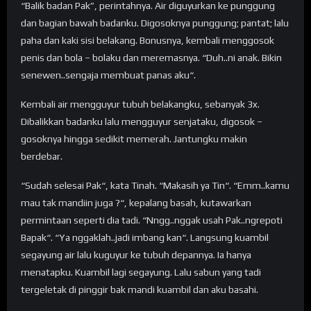
“Balik badan Pak”, perintahnya. Air diguyurkan ke punggung
dan bagian bawah badanku. Digosoknya punggung; pantat; lalu
paha dan kaki sisi belakang. Bonusnya, kembali menggosok
penis dan bola – bolaku dan meremasnya. “Duh..ni anak. Bikin
senewen..sengaja membuat panas aku“.
Kembali air mengguyur tubuh belakangku, sebanyak 3x.
Dibalikkan badanku lalu mengguyur senjataku, digosok –
gosoknya hingga sedikit memerah. Jantungku makin
berdebar.
“Sudah selesai Pak“, kata Tinah. “Makasih ya Tin“. “Emm..kamu
mau tak mandiin juga ?“, kepalang basah, kutawarkan
permintaan seperti dia tadi. “Nngg..nggak usah Pak..ngrepoti
Bapak“. “Ya nggaklah..jadi imbang kan“. Langsung kuambil
segayung air lalu kuguyur ke tubuh depannya. Ia hanya
menatapku. Kuambil lagi segayung. Lalu sabun yang tadi
tergeletak di pinggir bak mandi kuambil dan aku basahi.