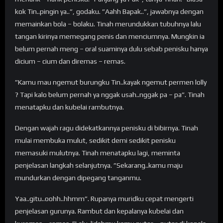
kok Tin..pingin ya..”, godaku. ”Aahh Bapak..”, jawabnya dengan
memainkan bola – bolaku. Tinah merundukkan tubuhnya lalu
tangan kirinya memegang penis dan menciumnya. Mungkin ia
belum pernah meng – oral suaminya dulu sebab penisku hanya
dicium – cium dan diremas – remas.
”Kamu mau ngemut burungku Tin..kayak ngemut permen lolly
? Tapi kalo belum pernah ya nggak usah..nggak pa – pa”. Tinah
menatapku dan kubelai rambutnya.
Dengan wajah ragu didekatkannya penisku di bibirnya. Tinah
mulai membuka mulut, sedikit demi sedikit penisku
memasuki mulutnya. Tinah menatapku lagi, meminta
penjelasan langkah selanjutnya. ”Sekarang..kamu maju
mundurkan dengan dipegang tanganmu.
Yaa..gitu..oohh..hhmm”. Rupanya muridku cepat mengerti
penjelasan gurunya. Rambut dan kepalanya kubelai dan