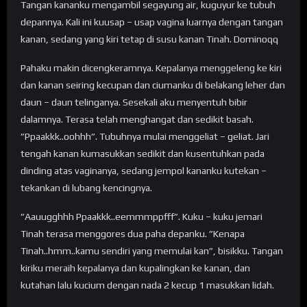
Tangan kananku mengambil segayung air, kuguyur ke tubuh
depannya. Kali ini kuusap – usap vagina luarnya dengan tangan
kanan, sedang yang kiri tetap di susu kanan Tinah. Dominoqq
Pahaku makin dicengkeramnya. Kepalanya menggeleng ke kiri
dan kanan seiring kecupan dan ciumanku di belakang leher dan
daun – daun telinganya. Sesekali aku menyentuh bibir
dalamnya. Terasa telah menghangat dan sedikit basah.
”Ppaakkk..oohhh”. Tubuhnya mulai menggeliat – geliat. Jari
tengah kanan kumasukkan sedikit dan kusentuhkan pada
dinding atas vaginanya, sedang jempol kananku kutekan –
tekankan di lubang kencingnya.
”Aauugghhh Ppaakkk..eemmmppfff”. Kuku – kuku jemari
Tinah terasa menggores dua paha depanku. ”Kenapa
Tinah..hmm..kamu sendiri yang memulai kan”, bisikku. Tangan
kiriku meraih kepalanya dan kupalingkan ke kanan, dan
kutahan lalu kucium dengan nada 2 kecup 1 masukkan lidah.