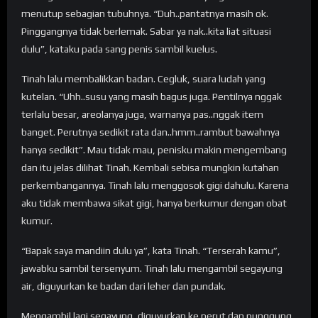
menutup sebagian tubuhnya. “Duh..pantatnya masih ok.
Pinggangnya tidak berlemak. Sabar ya nak..kita liat situasi
dulu”, kataku pada sang penis sambil kuelus.
Tinah lalu membalikkan badan. Cegluk, suara ludah yang
kutelan. “Uhh..susu yang masih bagus juga. Pentilnya nggak
terlalu besar, areolanya juga, warnanya pas..nggak item
banget. Perutnya sedikit rata dan..hmm..rambut bawahnya
hanya sedikit”. Mau tidak mau, penisku makin mengembang
dan itu jelas dilihat Tinah. Kembali sebisa mungkin kutahan
perkembangannya. Tinah lalu menggosok gigi dahulu. Karena
aku tidak membawa sikat gigi, hanya berkumur dengan obat
kumur.
“Bapak saya mandiin dulu ya”, kata Tinah. “Terserah kamu”,
jawabku sambil tersenyum. Tinah lalu mengambil segayung
air, diguyurkan ke badan dari leher dan pundak.
Mengambil lagi segayung, diguyurkan ke perut dan punggung