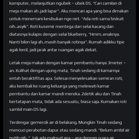
komputer, melanjutkan ngubek – ubek DS. “Cari camilan di
meja makan ah..jadi lapar“. Aku mencari apa yang bisa dimakan
untuk menemani kesibukan nge net. “Ada roti sama biskuit
nih..asyik“. Roti kusemir mentega dan selai kacang dan
diatasnya kulapis dengan selai blueberry, “Hmm..enaknya.
Nanti bikin lagi ah..masih banyak rotinya“. Rumah adikku tipe
agak kecil, jadi jarak antar ruangan agak dekat.
Letak meja makan dengan kamar pembantu hanya 3meter –
an. Kulihat dengan ujung mata, Tinah sedang di kamarnya
entah beraktifitas apa. Selesai menyelesaikan semiran roti,
aku kembali ke ruang keluarga yang melewati kamar
pembantu dan kamar mandi mereka. 2detik aku dan Tinah
bertatapan mata, tidak ada sesuatu, biasa saja. Kumakan roti
sambil main DS lagi.
Terdengar gemercik air di belakang. Mungkin Tinah sedang
mencuci perabotan dapur atau sedang mandi. “Belum ambil air
putih nih..“, tak ada maksud apa – apa dengan suara air