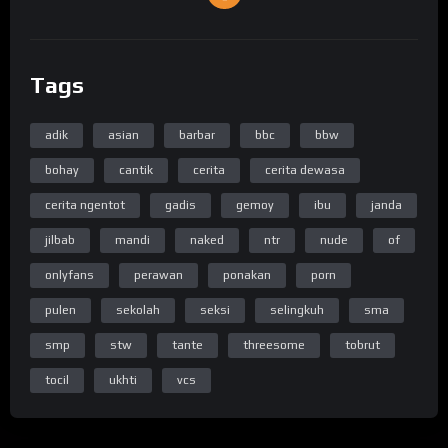
Tags
adik
asian
barbar
bbc
bbw
bohay
cantik
cerita
cerita dewasa
cerita ngentot
gadis
gemoy
ibu
janda
jilbab
mandi
naked
ntr
nude
of
onlyfans
perawan
ponakan
porn
pulen
sekolah
seksi
selingkuh
sma
smp
stw
tante
threesome
tobrut
tocil
ukhti
vcs