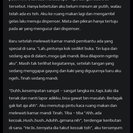
tersebut. Hanya kebetulan aku belum minum air putih, walau
telah ada es teh. Aku ke ruang makan lagi dan mengambil
gelas lalu menuju dispenser. Mata dan pikiran hanya tertuju
pada air yang mengucur dari dispenser.
Baru setelah melewati kamar mandi pembantu ada yang
special di sana. ”Lah..pintunya kok sedikit buka. Tin lupa dan
sedang apa di dalam..moga gak mandi. Bisa dilaporin ngintip
aku”. Masih tak terlihat kegiatannya, setelah tangan yang
sedang menggapai gayung dan kaki yang diguyurnya baru aku
ngeh..Tinah sedang mandi.
”Duhh..kesempatan sangat – sangat langka ini..tapi..kalo dia
teriak dan nanti lapor adikku..bisa gawat bin masalah. Berlagak
gak liat aja ahh”. Aku menutup pintu kaca ruang makan dan
melewati kamar mandi Tinah. Tiba – tiba ”Ahh..ada
kecoak..Hush..hush..Aduhh..gimana nih”, terdengar keributan
di sana. ”He3x..ternyata dia takut kecoak toh”, aku tersenyum