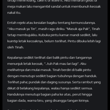
tetap menimbang, take it or leave it. Aku menaruh gelas di
meja makan lalu mengambil sandal untuk membunuh kecoak
nakal itu.
Entah rejeki atau kesialan bagiku tentang kemunculannya.
”Aku masuk ya Tin”, masih ragu diriku. ”Masuk aja Pak”, Tinah
tetap membujukku. Kubuka pintu kamar mandi sedikit, lalu
kuintip letak kecoaknya, belum terlihat. Pintu dibuka lebih lagi
oleh Tinah.
Kepalanya sedikit terlihat dari balik pintu dan tangannya
menunjuk letak kecoak, ”..tuh Pak mau lari lagi”. Aku
melihatnya dan mulai masuk. Tinah berdiri di balik pintu
dengan menutupi sedikit bagian tubuhnya dengan handuk.
Terlihat paha; pundak dan daging susunya. Serta rambut yang
diikat di belakang kepalanya, walau hanya sedikit semua.
Handuknya menutupi bagian paha ke atas, perut hingga
bagian dada, warna biru, yang disangga tangan kirinya.