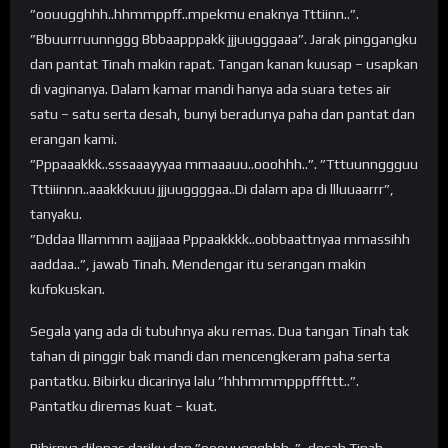
”oouugghhh..hhmmppff..mpekmu enaknya Tttiinn..”.
”Bbuurrruunnggg Bbbaapppakk jjjuugggaaa”. Jarak pinggangku
dan pantat Tinah makin rapat. Tangan kanan kuusap – usapkan
di vaginanya. Dalam kamar mandi hanya ada suara tetes air
satu – satu serta desah, bunyi beradunya paha dan pantat dan
erangan kami.
”Pppaaakkk..sssaaayyyaa mmaaauu..ooohhh..”. ”Tttuunnggguu
Tttiiinnn..aaakkkuuu jjjuuggggaa..Di dalam apa di llluuaarrr”,
tanyaku.
”Dddaa lllammm aajjjaaa Pppaakkkk..oobbaattnyaa mmassihh
aaddaa..”, jawab Tinah. Mendengar itu serangan makin
kufokuskan.
Segala yang ada di tubuhnya aku remas. Dua tangan Tinah tak
tahan di pinggir bak mandi dan mencengkeram paha serta
pantatku. Bibirku dicarinya lalu ”hhhmmmpppfffttt..”.
Pantatku diremas kuat – kuat.