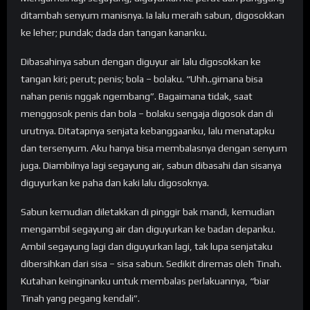
ditambah senyum manisnya. Ia lalu meraih sabun, digosokkan
ke leher; pundak; dada dan tangan kananku.
Dibasahinya sabun dengan diguyur air lalu digosokkan ke
tangan kiri; perut; penis; bola – bolaku. “Uhh..gimana bisa
nahan penis nggak ngembang”. Bagaimana tidak, saat
menggosok penis dan bola – bolaku sengaja digosok dan di
urutnya. Ditatapnya senjata kebanggaanku, lalu menatapku
dan tersenyum. Aku hanya bisa membalasnya dengan senyum
juga. Diambilnya lagi segayung air, sabun dibasahi dan sisanya
diguyurkan ke paha dan kaki lalu digosoknya.
Sabun kemudian diletakkan di pinggir bak mandi, kemudian
mengambil segayung air dan diguyurkan ke badan depanku.
Ambil segayung lagi dan diguyurkan lagi, tak lupa senjataku
dibersihkan dari sisa – sisa sabun. Sedikit diremas oleh Tinah.
Kutahan keinginanku untuk membalas perlakuannya, “biar
Tinah yang pegang kendali”.