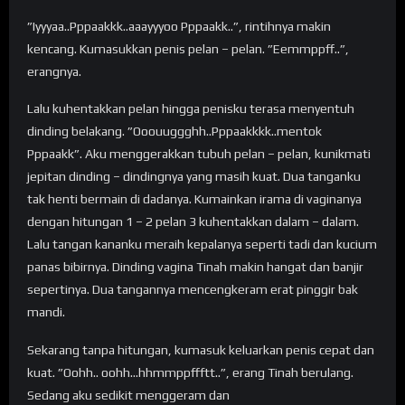
”Iyyyaa..Pppaakkk..aaayyyoo Pppaakk..”, rintihnya makin
kencang. Kumasukkan penis pelan – pelan. ”Eemmppff..”,
erangnya.
Lalu kuhentakkan pelan hingga penisku terasa menyentuh
dinding belakang. ”Ooouuggghh..Pppaakkkk..mentok
Pppaakk”. Aku menggerakkan tubuh pelan – pelan, kunikmati
jepitan dinding – dindingnya yang masih kuat. Dua tanganku
tak henti bermain di dadanya. Kumainkan irama di vaginanya
dengan hitungan 1 – 2 pelan 3 kuhentakkan dalam – dalam.
Lalu tangan kananku meraih kepalanya seperti tadi dan kucium
panas bibirnya. Dinding vagina Tinah makin hangat dan banjir
sepertinya. Dua tangannya mencengkeram erat pinggir bak
mandi.
Sekarang tanpa hitungan, kumasuk keluarkan penis cepat dan
kuat. ”Oohh.. oohh…hhmmppffftt..”, erang Tinah berulang.
Sedang aku sedikit menggeram dan