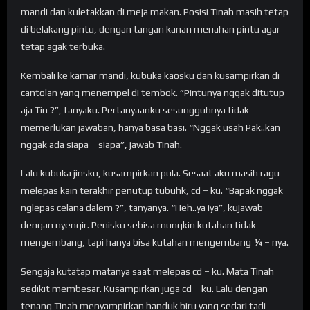
mandi dan kuletakkan di meja makan. Posisi Tinah masih tetap
di belakang pintu, dengan tangan kanan menahan pintu agar
tetap agak terbuka.
Kembali ke kamar mandi, kubuka kaosku dan kusampirkan di
cantolan yang menempel di tembok. ”Pintunya nggak ditutup
aja Tin ?”, tanyaku. Pertanyaanku sesungguhnya tidak
memerlukan jawaban, hanya basa basi. “Nggak usah Pak..kan
nggak ada siapa – siapa”, jawab Tinah.
Lalu kubuka jinsku, kusampirkan pula. Sesaat aku masih ragu
melepas kain terakhir penutup tubuhk, cd – ku. “Bapak nggak
nglepas celana dalem ?”, tanyanya. “Heh..ya iya”, kujawab
dengan nyengir. Penisku sebisa mungkin kutahan tidak
mengembang, tapi hanya bisa kutahan mengembang ¼ – nya.
Sengaja kutatap matanya saat melepas cd – ku. Mata Tinah
sedikit membesar. Kusampirkan juga cd – ku. Lalu dengan
tenang Tinah menyampirkan handuk biru yang sedari tadi