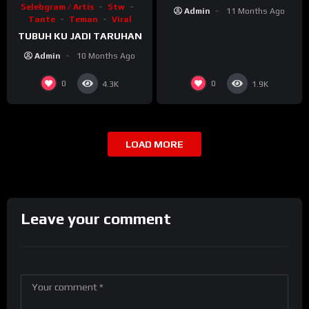
Selebgram / Artis
Stw
Admin
11 Months Ago
Tante
Teman
Viral
TUBUH KU JADI TARUHAN
Admin
10 Months Ago
0
0
4.3K
1.9K
LOAD MORE
Leave your comment