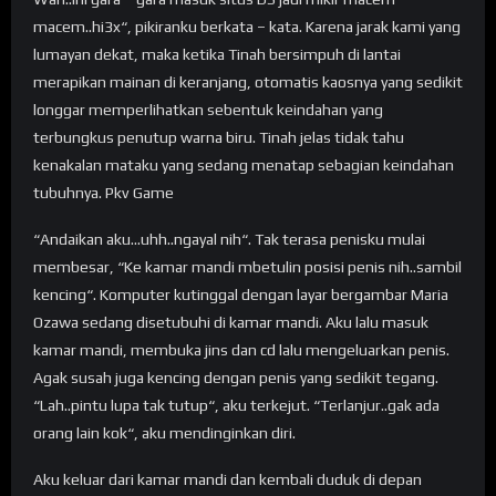
macem..hi3x“, pikiranku berkata – kata. Karena jarak kami yang
lumayan dekat, maka ketika Tinah bersimpuh di lantai
merapikan mainan di keranjang, otomatis kaosnya yang sedikit
longgar memperlihatkan sebentuk keindahan yang
terbungkus penutup warna biru. Tinah jelas tidak tahu
kenakalan mataku yang sedang menatap sebagian keindahan
tubuhnya. Pkv Game
“Andaikan aku…uhh..ngayal nih“. Tak terasa penisku mulai
membesar, “Ke kamar mandi mbetulin posisi penis nih..sambil
kencing“. Komputer kutinggal dengan layar bergambar Maria
Ozawa sedang disetubuhi di kamar mandi. Aku lalu masuk
kamar mandi, membuka jins dan cd lalu mengeluarkan penis.
Agak susah juga kencing dengan penis yang sedikit tegang.
“Lah..pintu lupa tak tutup“, aku terkejut. “Terlanjur..gak ada
orang lain kok“, aku mendinginkan diri.
Aku keluar dari kamar mandi dan kembali duduk di depan