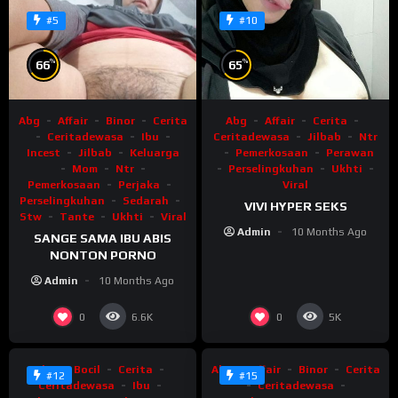
#5
#10
%
%
66
65
Abg
Affair
Binor
Cerita
Abg
Affair
Cerita
Ceritadewasa
Ibu
Ceritadewasa
Jilbab
Ntr
Incest
Jilbab
Keluarga
Pemerkosaan
Perawan
Mom
Ntr
Perselingkuhan
Ukhti
Pemerkosaan
Perjaka
Viral
Perselingkuhan
Sedarah
VIVI HYPER SEKS
Stw
Tante
Ukhti
Viral
Admin
10 Months Ago
SANGE SAMA IBU ABIS
NONTON PORNO
Admin
10 Months Ago
%
%
76
66
0
0
6.6K
5K
Abg
Bocil
Cerita
Abg
Affair
Binor
Cerita
#12
#15
Ceritadewasa
Ibu
Ceritadewasa