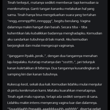
Tinah terkejut, matanya sedikit membesar tapi kemudian ia
menikmatinya. Ganti tangan kananku melakukan hal yang
sama. Tinah hanya bisa mengeluarkan suara yang tertahan
”nngg..emmppfftt..nnngggg”, begitu berulang. Vagina
dalamnya makin hangat dan basah. Secara tiba – tiba
kuhentikan lalu kubalikkan badannya menghadapku. Kemudian
aku sandarkan tubuhnya di bak mandi. Aku kemudian
berjongkok dan mulai mengecupi vaginanya.
”Jjanggann Ppakk..jorok..”, dengan dua tangannya menahan
laju kepalaku. Kutatap matanya dan ”sssttt..”, jari telunjuk
kanan kuletakkan di bibirnya. Dua tangannya kusandingkan di
samping kiri dan kanan tubuhnya.
Kukecup kecil, sekali dua kali. Kemudian lidahku mulai menjulur
di pintu kenikmatan kami. Mataku kuarahkan menatapnya.
Tinah agak malu rupanya, tetapi ada sedikit senyum di sana.
Lidahku makin intens menyerang vagina luar dan dalamnya.
”Ssuuddaahh Pppaakk..aaaddduuuhh..oohhhh”, disertai geliat