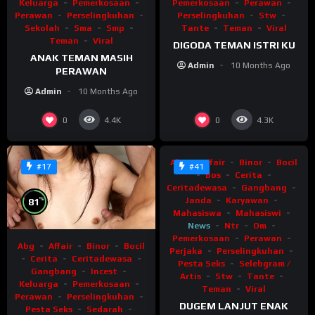
Keluarga
Pemerkosaan
Pemerkosaan
Perawan
Perawan
Perselingkuhan
Perselingkuhan
Stw
Sekolah
Sma
Smp
Tante
Teman
Viral
Teman
Viral
DIGODA TEMAN ISTRI KU
ANAK TEMAN MASIH
Admin
10 Months Ago
PERAWAN
Admin
10 Months Ago
%
60
0
0
4.4K
4.3K
Abg
Affair
Binor
Bocil
#17
#41
Bos
Cerita
Ceritadewasa
Gangbang
Janda
Karyawan
%
81
Mahasiswa
Mahasiswi
News
Ntr
Om
Pemerkosaan
Perawan
Abg
Affair
Binor
Bocil
Perjaka
Perselingkuhan
Cerita
Ceritadewasa
Pesta Seks
Selebgram /
Gangbang
Incest
Artis
Stw
Tante
Keluarga
Pemerkosaan
Teman
Viral
Perawan
Perselingkuhan
DUGEM LANJUT ENAK
Pesta Seks
Sedarah