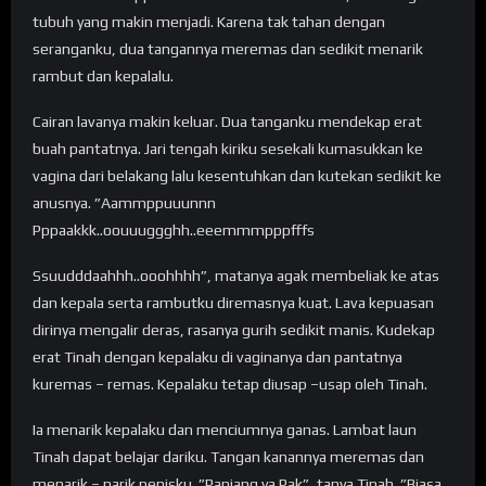
tubuh yang makin menjadi. Karena tak tahan dengan
seranganku, dua tangannya meremas dan sedikit menarik
rambut dan kepalalu.
Cairan lavanya makin keluar. Dua tanganku mendekap erat
buah pantatnya. Jari tengah kiriku sesekali kumasukkan ke
vagina dari belakang lalu kesentuhkan dan kutekan sedikit ke
anusnya. ”Aammppuuunnn
Pppaakkk..oouuuggghh..eeemmmpppfffs
Ssuudddaahhh..ooohhhh”, matanya agak membeliak ke atas
dan kepala serta rambutku diremasnya kuat. Lava kepuasan
dirinya mengalir deras, rasanya gurih sedikit manis. Kudekap
erat Tinah dengan kepalaku di vaginanya dan pantatnya
kuremas – remas. Kepalaku tetap diusap –usap oleh Tinah.
Ia menarik kepalaku dan menciumnya ganas. Lambat laun
Tinah dapat belajar dariku. Tangan kanannya meremas dan
menarik – narik penisku. ”Panjang ya Pak”, tanya Tinah. ”Biasa