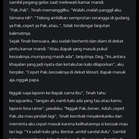
sambil pegang gelas saat melewati kamar mandi.
”Pak..Pak”, Tinah memanggilku. ”Walah..malah panggil aku.
Gimana nih”. ”Tolong ambilkan semprotan serangga di gudang
ya Pak..cepet ya Pak..atau..”, tidak terdengar lanjutan
kalimatnya.
Sejak Tinah bersuara, aku sudah berhenti dan diam di dekat
pintu kamar mandi. ”Atau..Bapak yang masuk pukul
kecoaknya..mumpung masih ada”, lanjutnya. Deg..”Ini..antara
khayalan yang jadi nyata dan ketakutan kalo dilaporkan”, aku
berpikir. ”Cepet Pak..kecoaknya di dekat kloset. Bapak masuk
aja..nggak papa.
Nggak saya laporin ke Bapak sama Ibu”, Tinah tahu
keraguanku. ”Jangan ah..nanti kalo ada yang tau atau kamu
laporin bisa rame”, jawabku. ”Nggak Pak..bener. Aduh..cepet
Pak..dia mau pindah lagi”, Tinah kembali meyakinkanku dan
meminta aku cepat masuk karena kelihatannya si kecoak mau
lari lagi. ”Ya udah kalo gitu. Bentar..ambil sandal dulu”. Sambil