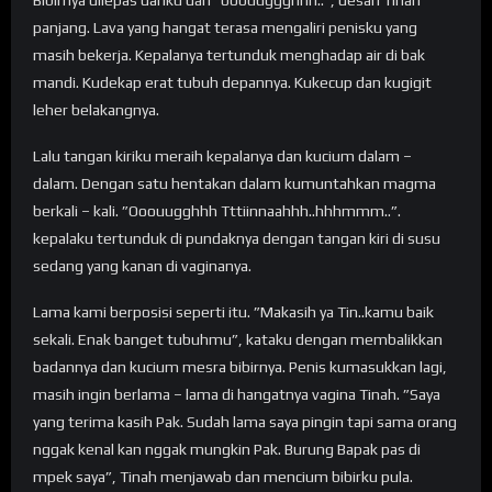
Bibirnya dilepas dariku dan ”ooouuggghhh..”, desah Tinah
panjang. Lava yang hangat terasa mengaliri penisku yang
masih bekerja. Kepalanya tertunduk menghadap air di bak
mandi. Kudekap erat tubuh depannya. Kukecup dan kugigit
leher belakangnya.
Lalu tangan kiriku meraih kepalanya dan kucium dalam –
dalam. Dengan satu hentakan dalam kumuntahkan magma
berkali – kali. ”Ooouugghhh Tttiinnaahhh..hhhmmm..”.
kepalaku tertunduk di pundaknya dengan tangan kiri di susu
sedang yang kanan di vaginanya.
Lama kami berposisi seperti itu. ”Makasih ya Tin..kamu baik
sekali. Enak banget tubuhmu”, kataku dengan membalikkan
badannya dan kucium mesra bibirnya. Penis kumasukkan lagi,
masih ingin berlama – lama di hangatnya vagina Tinah. ”Saya
yang terima kasih Pak. Sudah lama saya pingin tapi sama orang
nggak kenal kan nggak mungkin Pak. Burung Bapak pas di
mpek saya”, Tinah menjawab dan mencium bibirku pula.