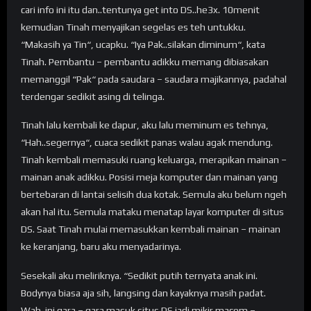
cari info ini itu dan..tentunya get into DS..he3x. 10menit
kemudian Tinah menyajikan segelas es teh untukku.
“Makasih ya Tin“, ucapku. “Iya Pak..silakan diminum“, kata
Tinah. Pembantu – pembantu adikku memang dibiasakan
memanggil “Pak“ pada saudara – saudara majikannya, padahal
terdengar sedikit asing di telinga.
Tinah lalu kembali ke dapur, aku lalu meminum es tehnya,
“Hah..segernya“, cuaca sedikit panas walau agak mendung.
Tinah kembali memasuki ruang keluarga, merapikan mainan –
mainan anak adikku. Posisi meja komputer dan mainan yang
bertebaran di lantai selisih dua kotak. Semula aku belum ngeh
akan hal itu. Semula mataku menatap layar komputer di situs
DS. Saat Tinah mulai memasukkan kembali mainan – mainan
ke keranjang, baru aku menyadarinya.
Sesekali aku meliriknya. “Sedikit putih ternyata anak ini.
Bodynya biasa aja sih, langsing dan kayaknya masih padat.
Wah..ini gara – gara masuk situs DS jadi mikir macem –