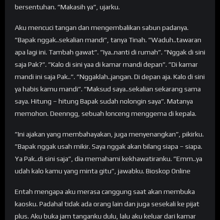
bersentuhan. ”Makasih ya”, ujarku.
Aku mencuci tangan dan mengembalikan sabun padanya.
”Bapak nggak..sekalian mandi”, tanya Tinah. ”Waduh..tawaran
apa lagi ini. Tambah gawat”. ”Iya..nanti di rumah”. ”Nggak di sini
saja Pak?”. ”Kalo di sini yaa di kamar mandi depan”. ”Di kamar
mandi ini saja Pak..”. ”Nggaklah..jangan. Di depan aja. Kalo di sini
ya habis kamu mandi”. ”Maksud saya..sekalian sekarang sama
saya. Hitung – hitung Bapak sudah nolongin saya”. Matanya
memohon. Deenngg, sebuah lonceng menggema di kepala.
”Ini ajakan yang membahayakan, juga menyenangkan”, pikirku.
”Bapak nggak usah mikir. Saya nggak akan bilang siapa – siapa.
Ya Pak..di sini saja”, dia memahami kekhawatiranku. ”Emm..ya
udah kalo kamu yang minta gitu”, jawabku. Bioskop Online
Entah mengapa aku merasa canggung saat akan membuka
kaosku. Padahal tidak ada orang lain dan juga sesekali ke pijat
plus. Aku buka jam tanganku dulu, lalu aku keluar dari kamar