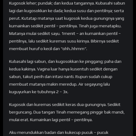
Kugosok leher; pundak; dan kedua tangannya. Kubasahi sabun
lagi dan kugosokkan ke dada; kedua susu dan pentilnya; serta
perut. Kutatap matanya saat kugosok kedua gunungnya yang
kumainkan sedikit pentil – pentilnya. Tinah juga menatapku.
Matanya mulai sedikit sayu. 1menit – an kumainkan pentil –
pentilnya, lalu sedikit kuremas susu kirinya. Bibirnya sedikit
membuat huruf o kecil dan “ohh..hhmm“.
Kubasahi lagi sabun, dan kugosokkan ke pinggang; paha dan
kedua kakinya. Vagina luar hanya kusentuh sedikit dengan
sabun, takut perih dan iritasi nanti. Itupun sudah cukup
membuat matanya makin meredup. Air segayung lalu
kuguyurkan ke tubuhnya 2 – 3x.
Kugosok dan kuremas sedikit keras dua gunungnya. Sedikit
berguncang. Dua tangan Tinah memegang pinggir bak mandi,
mulai erat. Kumainkan lagi pentil – pentilnya.
Aku merundukkan badan dan kukecup pucuk – pucuk