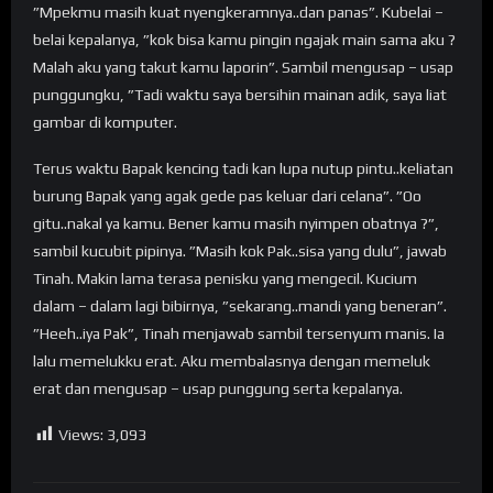
”Mpekmu masih kuat nyengkeramnya..dan panas”. Kubelai –
belai kepalanya, ”kok bisa kamu pingin ngajak main sama aku ?
Malah aku yang takut kamu laporin”. Sambil mengusap – usap
punggungku, ”Tadi waktu saya bersihin mainan adik, saya liat
gambar di komputer.
Terus waktu Bapak kencing tadi kan lupa nutup pintu..keliatan
burung Bapak yang agak gede pas keluar dari celana”. ”Oo
gitu..nakal ya kamu. Bener kamu masih nyimpen obatnya ?”,
sambil kucubit pipinya. ”Masih kok Pak..sisa yang dulu”, jawab
Tinah. Makin lama terasa penisku yang mengecil. Kucium
dalam – dalam lagi bibirnya, ”sekarang..mandi yang beneran”.
”Heeh..iya Pak”, Tinah menjawab sambil tersenyum manis. Ia
lalu memelukku erat. Aku membalasnya dengan memeluk
erat dan mengusap – usap punggung serta kepalanya.
Views:
3,093