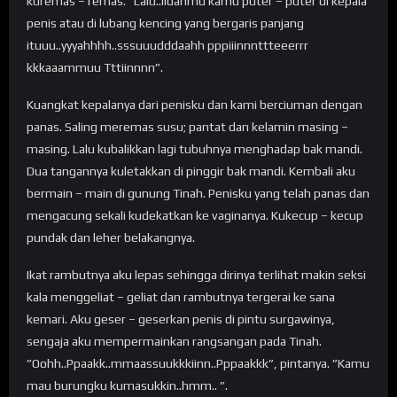
kuremas – remas. ”Lalu..lidahmu kamu puter – puter di kepala
penis atau di lubang kencing yang bergaris panjang
ituuu..yyyahhhh..sssuuudddaahh pppiiinnnttteeerrr
kkkaaammuu Tttiinnnn”.
Kuangkat kepalanya dari penisku dan kami berciuman dengan
panas. Saling meremas susu; pantat dan kelamin masing –
masing. Lalu kubalikkan lagi tubuhnya menghadap bak mandi.
Dua tangannya kuletakkan di pinggir bak mandi. Kembali aku
bermain – main di gunung Tinah. Penisku yang telah panas dan
mengacung sekali kudekatkan ke vaginanya. Kukecup – kecup
pundak dan leher belakangnya.
Ikat rambutnya aku lepas sehingga dirinya terlihat makin seksi
kala menggeliat – geliat dan rambutnya tergerai ke sana
kemari. Aku geser – geserkan penis di pintu surgawinya,
sengaja aku mempermainkan rangsangan pada Tinah.
”Oohh..Ppaakk..mmaassuukkkiinn..Pppaakkk”, pintanya. ”Kamu
mau burungku kumasukkin..hmm.. ”.