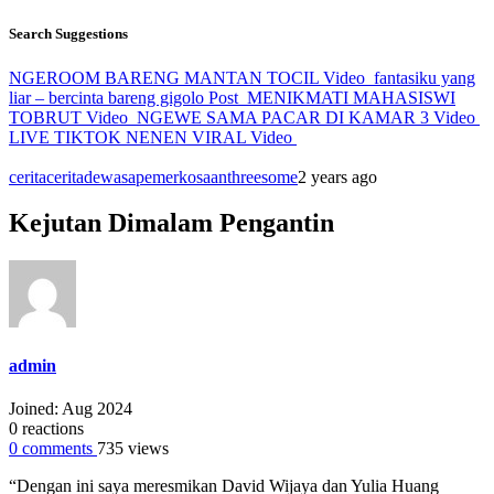
Search Suggestions
NGEROOM BARENG MANTAN TOCIL
Video
fantasiku yang
liar – bercinta bareng gigolo
Post
MENIKMATI MAHASISWI
TOBRUT
Video
NGEWE SAMA PACAR DI KAMAR 3
Video
LIVE TIKTOK NENEN VIRAL
Video
cerita
ceritadewasa
pemerkosaan
threesome
2 years ago
Kejutan Dimalam Pengantin
admin
Joined: Aug 2024
0
reactions
0
comments
735
views
“Dengan ini saya meresmikan David Wijaya dan Yulia Huang