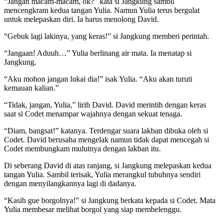
“Jangan macam-macam, ok?” kata si Jangkung sambil
mencengkram kedua tangan Yulia. Namun Yulia terus bergulat
untuk melepaskan diri. Ia harus menolong David.
“Gebuk lagi lakinya, yang keras!” si Jangkung memberi perintah.
“Jangaan! Aduuh…” Yulia berlinang air mata. Ia menatap si
Jangkung.
“Aku mohon jangan lukai dia!” isak Yulia. “Aku akan turuti
kemauan kalian.”
“Tidak, jangan, Yulia,” lirih David. David merintih dengan keras
saat si Codet menampar wajahnya dengan sekuat tenaga.
“Diam, bangsat!” katanya. Terdengar suara lakban dibuka oleh si
Codet. David berusaha mengelak namun tidak dapat mencegah si
Codet membungkam mulutnya dengan lakban itu.
Di seberang David di atas ranjang, si Jangkung melepaskan kedua
tangan Yulia. Sambil terisak, Yulia merangkul tubuhnya sendiri
dengan menyilangkannya lagi di dadanya.
“Kasih gue borgolnya!” si Jangkung berkata kepada si Codet. Mata
Yulia membesar melihat borgol yang siap membelenggu.