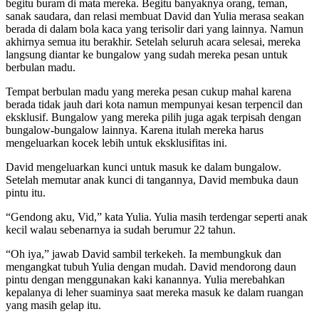
begitu buram di mata mereka. Begitu banyaknya orang, teman,
sanak saudara, dan relasi membuat David dan Yulia merasa seakan
berada di dalam bola kaca yang terisolir dari yang lainnya. Namun
akhirnya semua itu berakhir. Setelah seluruh acara selesai, mereka
langsung diantar ke bungalow yang sudah mereka pesan untuk
berbulan madu.
Tempat berbulan madu yang mereka pesan cukup mahal karena
berada tidak jauh dari kota namun mempunyai kesan terpencil dan
eksklusif. Bungalow yang mereka pilih juga agak terpisah dengan
bungalow-bungalow lainnya. Karena itulah mereka harus
mengeluarkan kocek lebih untuk eksklusifitas ini.
David mengeluarkan kunci untuk masuk ke dalam bungalow.
Setelah memutar anak kunci di tangannya, David membuka daun
pintu itu.
“Gendong aku, Vid,” kata Yulia. Yulia masih terdengar seperti anak
kecil walau sebenarnya ia sudah berumur 22 tahun.
“Oh iya,” jawab David sambil terkekeh. Ia membungkuk dan
mengangkat tubuh Yulia dengan mudah. David mendorong daun
pintu dengan menggunakan kaki kanannya. Yulia merebahkan
kepalanya di leher suaminya saat mereka masuk ke dalam ruangan
yang masih gelap itu.