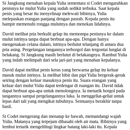
Si Jangkung menahan kepala Yulia sementara si Codet mengarahkan
penisnya ke mulut Yulia yang sudah sedikit terbuka. Saat kepala
penis yang besar itu menyelinap melewati bibirnya, Yulia
melepaskan erangan panjang dengan pasrah. Kepala penis itu
hampir memenuhi rongga mulutnya dan menekan lidahnya.
David melihat pria berkulit gelap itu memompa penisnya ke dalam
mulut istrinya tanpa dapat berbuat apa-apa. Dengan hanya
mengenakan celana dalam, istrinya berlutut telanjang di antara dua
pria asing. Pergelangan tangannya terborgol dan tergontai lunglai di
belakang. Si Jangkung masih berlutut di belakangnya. Rambut Yulia
yang indah melimpah dari sela jari-jari yang menahan kepalanya.
David dapat melihat penis keras yang berwarna gelap itu keluar
masuk mulut istrinya. Ia melihat bibir dan pipi Yulia bergerak-gerak
seiring dengan keluar masuknya penis itu. Suara erangan yang
keluar dari mulut Yulia dapat terdengar di ruangan itu. David tidak
dapat berbuat apa-apa untuk menolongnya. Ia menarik borgol pada
tangannya sampai pergelangannya luka. Ia menggeliat-geliat untuk
lepas dari tali yang mengikat tubuhnya. Semuanya berakhir tanpa
hasil.
Si Codet mengerang dan menatap ke bawah, memandangi wajah
Yulia. Matanya yang terpejam dibasahi oleh air mata. Bibirnya yang
lembut tertarik mengelilingi lingkar batang laki-laki itu. Kepala