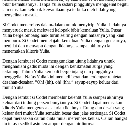
bibir kemaluannya. Tanpa Yulia sadari pinggulnya menggeliat begitu
ia merasakan kelopak kewanitaannya terbuka oleh lidah yang
menyelinap masuk.
Si Codet menerobos dalam-dalam untuk menyicipi Yulia. Lidahnya
menyeruak masuk melewati kelopak bibir kemaluan Yulia. Pusar
Yulia bergelombang naik turun seiring dengan nafasnya yang kian
memburu. Si Codet menjelajahi kemaluan Yulia dengan gencarnya,
menjilat dan menyapu dengan lidahnya sampai akhirnya ia
menemukan klitoris Yulia.
Dengan lembut si Codet menggunakan ujung lidahnya untuk
menghadiahi gadis muda ini dengan kenikmatan surga yang
terlarang. Tubuh Yulia kembali bergelinjang dan pinggulnya
menggeliat. Nafas Yulia kini menjadi berat dan terdengar rentetan
desahan-desahan “Oh! (hh), oh! (hh),” sayup-sayup keluar dari
mulut Yulia.
Dengan lembut si Codet membalur kelentit Yulia sampai akhirnya
keluar dari tudung persembunyiannya. Si Codet dapat merasakan
klitoris Yulia mengeras atas tarian lidahnya. Erang dan desah yang
keluar dari mulut Yulia semakin besar dan jelas terdengar. Si Codet
dapat merasakan cairan cinta mulai merembes keluar. Cairan hangat
itu terasa sedikit asin tercampur dengan air liurnya.