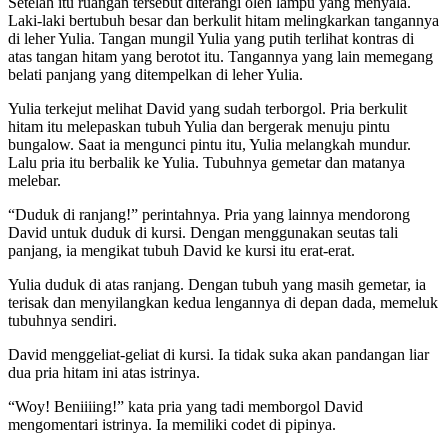
Setelah itu ruangan tersebut diterangi oleh lampu yang menyala.
Laki-laki bertubuh besar dan berkulit hitam melingkarkan tangannya
di leher Yulia. Tangan mungil Yulia yang putih terlihat kontras di
atas tangan hitam yang berotot itu. Tangannya yang lain memegang
belati panjang yang ditempelkan di leher Yulia.
Yulia terkejut melihat David yang sudah terborgol. Pria berkulit
hitam itu melepaskan tubuh Yulia dan bergerak menuju pintu
bungalow. Saat ia mengunci pintu itu, Yulia melangkah mundur.
Lalu pria itu berbalik ke Yulia. Tubuhnya gemetar dan matanya
melebar.
“Duduk di ranjang!” perintahnya. Pria yang lainnya mendorong
David untuk duduk di kursi. Dengan menggunakan seutas tali
panjang, ia mengikat tubuh David ke kursi itu erat-erat.
Yulia duduk di atas ranjang. Dengan tubuh yang masih gemetar, ia
terisak dan menyilangkan kedua lengannya di depan dada, memeluk
tubuhnya sendiri.
David menggeliat-geliat di kursi. Ia tidak suka akan pandangan liar
dua pria hitam ini atas istrinya.
“Woy! Beniiiing!” kata pria yang tadi memborgol David
mengomentari istrinya. Ia memiliki codet di pipinya.