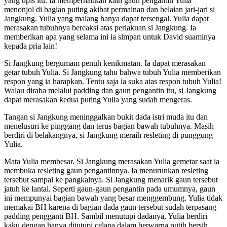
yang tipis itu. Ia memperhatikan kain gaun pengantin Yulia
menonjol di bagian puting akibat permainan dan belaian jari-jari si
Jangkung. Yulia yang malang hanya dapat tersengal. Yulia dapat
merasakan tubuhnya bereaksi atas perlakuan si Jangkung. Ia
memberikan apa yang selama ini ia simpan untuk David suaminya
kepada pria lain!
Si Jangkung bergumam penuh kenikmatan. Ia dapat merasakan
getar tubuh Yulia. Si Jangkung tahu bahwa tubuh Yulia memberikan
respon yang ia harapkan. Tentu saja ia suka atas respon tubuh Yulia!
Walau diraba melalui padding dan gaun pengantin itu, si Jangkung
dapat merasakan kedua puting Yulia yang sudah mengeras.
Tangan si Jangkung meninggalkan bukit dada istri muda itu dan
menelusuri ke pinggang dan terus bagian bawah tubuhnya. Masih
berdiri di belakangnya, si Jangkung meraih resleting di punggung
Yulia.
Mata Yulia membesar. Si Jangkung merasakan Yulia gemetar saat ia
membuka resleting gaun pengantinnya. Ia menurunkan resleting
tersebut sampai ke pangkalnya. Si Jangkung menarik gaun tersebut
jatuh ke lantai. Seperti gaun-gaun pengantin pada umumnya, gaun
ini mempunyai bagian bawah yang besar menggembung. Yulia tidak
memakai BH karena di bagian dada gaun tersebut sudah terpasang
padding pengganti BH. Sambil menutupi dadanya, Yulia berdiri
kaku dengan hanya ditutupi celana dalam berwarna putih bersih.