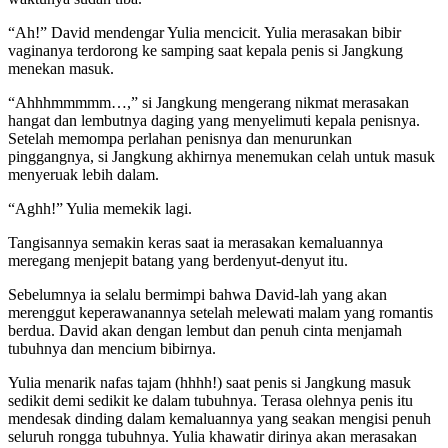
“Ah!” David mendengar Yulia mencicit. Yulia merasakan bibir
vaginanya terdorong ke samping saat kepala penis si Jangkung
menekan masuk.
“Ahhhmmmmm…,” si Jangkung mengerang nikmat merasakan
hangat dan lembutnya daging yang menyelimuti kepala penisnya.
Setelah memompa perlahan penisnya dan menurunkan
pinggangnya, si Jangkung akhirnya menemukan celah untuk masuk
menyeruak lebih dalam.
“Aghh!” Yulia memekik lagi.
Tangisannya semakin keras saat ia merasakan kemaluannya
meregang menjepit batang yang berdenyut-denyut itu.
Sebelumnya ia selalu bermimpi bahwa David-lah yang akan
merenggut keperawanannya setelah melewati malam yang romantis
berdua. David akan dengan lembut dan penuh cinta menjamah
tubuhnya dan mencium bibirnya.
Yulia menarik nafas tajam (hhhh!) saat penis si Jangkung masuk
sedikit demi sedikit ke dalam tubuhnya. Terasa olehnya penis itu
mendesak dinding dalam kemaluannya yang seakan mengisi penuh
seluruh rongga tubuhnya. Yulia khawatir dirinya akan merasakan