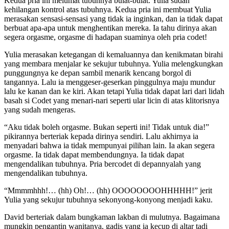
Kedua pria ini melumat tubuhnya bulat-bulat. Yulia sudah
kehilangan kontrol atas tubuhnya. Kedua pria ini membuat Yulia
merasakan sensasi-sensasi yang tidak ia inginkan, dan ia tidak dapat
berbuat apa-apa untuk menghentikan mereka. Ia tahu dirinya akan
segera orgasme, orgasme di hadapan suaminya oleh pria codet!
Yulia merasakan ketegangan di kemaluannya dan kenikmatan birahi
yang membara menjalar ke sekujur tubuhnya. Yulia melengkungkan
punggungnya ke depan sambil menarik kencang borgol di
tangannya. Lalu ia menggeser-geserkan pinggulnya maju mundur
lalu ke kanan dan ke kiri. Akan tetapi Yulia tidak dapat lari dari lidah
basah si Codet yang menari-nari seperti ular licin di atas klitorisnya
yang sudah mengeras.
“Aku tidak boleh orgasme. Bukan seperti ini! Tidak untuk dia!”
pikirannya berteriak kepada dirinya sendiri. Lalu akhirnya ia
menyadari bahwa ia tidak mempunyai pilihan lain. Ia akan segera
orgasme. Ia tidak dapat membendungnya. Ia tidak dapat
mengendalikan tubuhnya. Pria bercodet di depannyalah yang
mengendalikan tubuhnya.
“Mmmmhhh!… (hh) Oh!… (hh) OOOOOOOOHHHHH!” jerit
Yulia yang sekujur tubuhnya sekonyong-konyong menjadi kaku.
David berteriak dalam bungkaman lakban di mulutnya. Bagaimana
mungkin pengantin wanitanya, gadis yang ia kecup di altar tadi