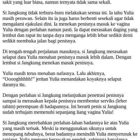
sakit yang luar biasa, namun ternyata tidak sama sekali.
Si Jangkung tidak terburu-buru melakukan semua ini. Ia tahu Yulia
masih perawan. Selain itu ia juga harus berhenti sesekali agar tidak
mengalami ejakulasi dini. Ia menekan penisnya masuk ke vagina
Yulia dengan perlahan namun pasti. Ia dapat merasakan daging yang
lembut dan rapat itu tanpa daya menganga lebih lebar sedikit demi
sedikit membuka jalan bagi penisnya.
Di tengah-tengah perjalanan masuknya, si Jangkung merasakan
selaput dara Yulia menahan penisnya masuk lebih dalam. Dengan
lembut si Jangkung menekan masuk penisnya.
Yulia masih terus menahan nafasnya. Lalu akhirnya,
“Ooooghhhhh!” jeritan Yulia menandakan koyaknya selaput
daranya itu.
Dengan perlahan si Jangkung melanjutkan penetrasi penisnya
sampai ia merasakan kepala penisnya membentur serviks (leher
rahim) perempuan di hadapannya. Ini berarti penis si Jangkung
sudah terhujam memenuhi sepanjang liang vagina Yulia!
Si Jangkung merebahkan perlahan-lahan badannya ke atas Yulia
yang masih terisak. Meski ia menggunakan sikunya untuk
menopang tubuhnya, berat badannya menindih Yulia menyerusuk ke
ranjang. Yulia memang berawakan pendek, sehingga kepalanya