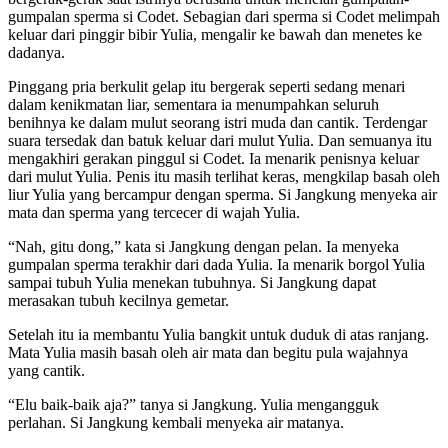
gumpalan sperma si Codet. Sebagian dari sperma si Codet melimpah
keluar dari pinggir bibir Yulia, mengalir ke bawah dan menetes ke
dadanya.
Pinggang pria berkulit gelap itu bergerak seperti sedang menari
dalam kenikmatan liar, sementara ia menumpahkan seluruh
benihnya ke dalam mulut seorang istri muda dan cantik. Terdengar
suara tersedak dan batuk keluar dari mulut Yulia. Dan semuanya itu
mengakhiri gerakan pinggul si Codet. Ia menarik penisnya keluar
dari mulut Yulia. Penis itu masih terlihat keras, mengkilap basah oleh
liur Yulia yang bercampur dengan sperma. Si Jangkung menyeka air
mata dan sperma yang tercecer di wajah Yulia.
“Nah, gitu dong,” kata si Jangkung dengan pelan. Ia menyeka
gumpalan sperma terakhir dari dada Yulia. Ia menarik borgol Yulia
sampai tubuh Yulia menekan tubuhnya. Si Jangkung dapat
merasakan tubuh kecilnya gemetar.
Setelah itu ia membantu Yulia bangkit untuk duduk di atas ranjang.
Mata Yulia masih basah oleh air mata dan begitu pula wajahnya
yang cantik.
“Elu baik-baik aja?” tanya si Jangkung. Yulia mengangguk
perlahan. Si Jangkung kembali menyeka air matanya.