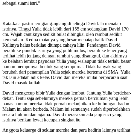
sebagai suami istri.”
Kata-kata pastur terngiang-ngiang di telinga David. Ia menatap
istrinya. Tinggi Yulia tidak lebih dari 155 cm sedangkan David 170
cm. Wajah cantiknya sedikit bulat dibingkai oleh rambut sedikit
kemerahan. Kedua matanya yang besar menatap balik David.
Kulitnya halus berkilau ditimpa cahaya lilin. Pandangan David
beralih ke pundak istrinya yang putih mulus, beralih ke leher yang
terlihat lebih jenjang dengan rambut yang disanggul, dan akhirnya
ke belahan lembut payudara Yulia yang walaupun tidak terlalu besar
namun mempunyai bentuk yang sempurna. Tidak banyak yang
berubah dari penampilan Yulia sejak mereka bertemu di SMA. Yulia
tak lain adalah adik kelas David dan mereka mulai berpacaran saat
David masuk kuliah.
David mengecup bibir Yulia dengan lembut. Jantung Yulia berdebar-
debar. Tentu saja sebelumnya mereka pernah berciuman yang lebih
panas namun mereka tidak pernah melanjutkan ke hubungan badan.
Malam ini akan berbeda. Malam ini semuanya sudah diperbolehkan
secara hukum dan agama. David merasakan ada janji suci yang
istrinya berikan lewat kecupan singkat itu.
Anggota keluarga di sekitar mereka dan para hadirin lainnya terlihat