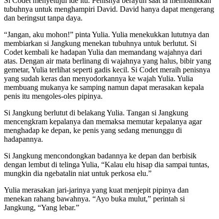
Si Codet menyetujui ide itu. Penisnya berayun saat ia membalikkan
tubuhnya untuk menghampiri David. David hanya dapat mengerang
dan beringsut tanpa daya.
“Jangan, aku mohon!” pinta Yulia. Yulia menekukkan lututnya dan
membiarkan si Jangkung menekan tubuhnya untuk berlutut. Si
Codet kembali ke hadapan Yulia dan memandang wajahnya dari
atas. Dengan air mata berlinang di wajahnya yang halus, bibir yang
gemetar, Yulia terlihat seperti gadis kecil. Si Codet meraih penisnya
yang sudah keras dan menyodorkannya ke wajah Yulia. Yulia
membuang mukanya ke samping namun dapat merasakan kepala
penis itu mengoles-oles pipinya.
Si Jangkung berlutut di belakang Yulia. Tangan si Jangkung
mencengkram kepalanya dan memaksa memutar kepalanya agar
menghadap ke depan, ke penis yang sedang menunggu di
hadapannya.
Si Jangkung mencondongkan badannya ke depan dan berbisik
dengan lembut di telinga Yulia, “Kalau elu hisap dia sampai tuntas,
mungkin dia ngebatalin niat untuk perkosa elu.”
Yulia merasakan jari-jarinya yang kuat menjepit pipinya dan
menekan rahang bawahnya. “Ayo buka mulut,” perintah si
Jangkung, “Yang lebar.”