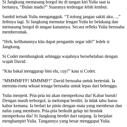
Si Jangkung memasang borgol itu di tangan kiri Yulia saat ia
bertanya, “Bulan madu?” Suaranya terdengar lebih lembut.
Sambil terisak Yulia mengangguk. “T-tolong jangan sakiti aku…,”
lirihnya lagi. Si Jangkung memutar lengan Yulia ke belakang dan
memasang borgol di tangan kanannya. Secara refleks Yulia berusaha
memberontak.
“Heh, kelihatannya kita dapat pengantin segar nih!” ledek si
Jangkung.
Si Codet membungkuk sehingga wajahnya bersebelahan dengan
wajah David.
“Kita bakal menggarap bini elu, cuy!” kata si Codet.
“MMMMFFF! MMMMF!” David berusaha untuk berteriak. Ia
meronta-ronta sekuat tenaga berusaha untuk lepas dari belenggu.
Yulia menjerit. Pria-pria ini akan memperkosa dia! Kabar buruk!
Dengan masih terborgol, ia melompat berdiri. Ia tidak tahu harus
kabur kemana. Ia berlari ke pintu dengan mata yang membesar dan
nafas yang memburu. Pria-pria berkulit gelap ini hendak
memperkosa dia! Si Jangkung berdiri dari ranjang. Ia berjalan
menghampiri Yulia. Tangannya yang besar menggapai Yulia.