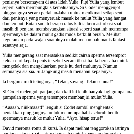
penisnya bersemayam di atas lidah Yulia. Pipi Yulia yang lembut
seperti sutra membungkus kemaluannya. Si Codet menggenjot
pinggangnya secara perlahan-lahan untuk menikmati setiap senti
dari penisnya yang menyeruak masuk ke mulut Yulia yang hangat
dan lembut. Entah sudah berapa ratus kali ia bermasturbasi saat
masih di penjara, membayangkan situasi seperti saat ini: memompa
spermanya ke dalam mulut gadis muda berkulit bersih. Melihat
kegeraman pada wajah suaminya malah menambah manis fantasi
sesatnya saja.
Yulia mengerang saat merasakan sedikit cairan sperma tersemprot
keluar dari kepala penis tersebut secara tiba-tiba. Ia berusaha untuk
mengelak dan mengeluarkan penis itu dari mulutnya. Namun
semuanya sia-sia. Si Jangkung masih menahan kepalanya.
Ia bergumam di telinganya, “Telan, sayang! Telan semua!”
Si Codet melenguh panjang dan kali ini lebih banyak lagi gumpalan-
gumpalan sperma yang tersemprot membanjiri mulut Yulia.
“Aaaaah, niiikmaaat!” lenguh si Codet sambil menghentak-
hentakkan pinggangnya untuk memompa habis seluruh benih
spermanya masuk ke mulut Yulia. “Ayo, hisap terus!”
David meronta-ronta di kursi. Ia dapat melihat tenggorokan istrinya
bergerak-gerak saat istrinya berusaha untuk menelan gumpalan-