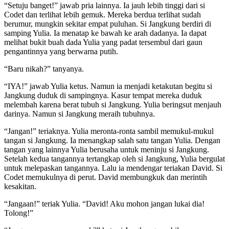
“Setuju banget!” jawab pria lainnya. Ia jauh lebih tinggi dari si
Codet dan terlihat lebih gemuk. Mereka berdua terlihat sudah
berumur, mungkin sekitar empat puluhan. Si Jangkung berdiri di
samping Yulia. Ia menatap ke bawah ke arah dadanya. Ia dapat
melihat bukit buah dada Yulia yang padat tersembul dari gaun
pengantinnya yang berwarna putih.
“Baru nikah?” tanyanya.
“IYA!” jawab Yulia ketus. Namun ia menjadi ketakutan begitu si
Jangkung duduk di sampingnya. Kasur tempat mereka duduk
melembah karena berat tubuh si Jangkung. Yulia beringsut menjauh
darinya. Namun si Jangkung meraih tubuhnya.
“Jangan!” teriaknya. Yulia meronta-ronta sambil memukul-mukul
tangan si Jangkung. Ia menangkap salah satu tangan Yulia. Dengan
tangan yang lainnya Yulia berusaha untuk meninju si Jangkung.
Setelah kedua tangannya tertangkap oleh si Jangkung, Yulia bergulat
untuk melepaskan tangannya. Lalu ia mendengar teriakan David. Si
Codet memukulnya di perut. David membungkuk dan merintih
kesakitan.
“Jangaan!” teriak Yulia. “David! Aku mohon jangan lukai dia!
Tolong!”