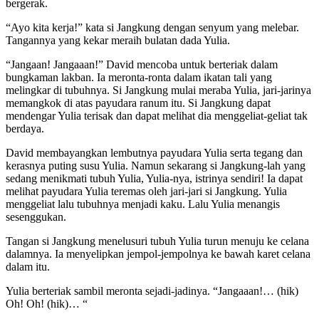
bergerak.
“Ayo kita kerja!” kata si Jangkung dengan senyum yang melebar.
Tangannya yang kekar meraih bulatan dada Yulia.
“Jangaan! Jangaaan!” David mencoba untuk berteriak dalam
bungkaman lakban. Ia meronta-ronta dalam ikatan tali yang
melingkar di tubuhnya. Si Jangkung mulai meraba Yulia, jari-jarinya
memangkok di atas payudara ranum itu. Si Jangkung dapat
mendengar Yulia terisak dan dapat melihat dia menggeliat-geliat tak
berdaya.
David membayangkan lembutnya payudara Yulia serta tegang dan
kerasnya puting susu Yulia. Namun sekarang si Jangkung-lah yang
sedang menikmati tubuh Yulia, Yulia-nya, istrinya sendiri! Ia dapat
melihat payudara Yulia teremas oleh jari-jari si Jangkung. Yulia
menggeliat lalu tubuhnya menjadi kaku. Lalu Yulia menangis
sesenggukan.
Tangan si Jangkung menelusuri tubuh Yulia turun menuju ke celana
dalamnya. Ia menyelipkan jempol-jempolnya ke bawah karet celana
dalam itu.
Yulia berteriak sambil meronta sejadi-jadinya. “Jangaaan!… (hik)
Oh! Oh! (hik)… “