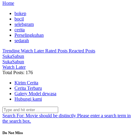
Home
bokep
bocil
selebgram
cerita
Perselingkuhan
sedarah
Trending
Watch Later
Rated Posts
Reacted Posts
SukaSabun
SukaSabun
Watch Later
Total Posts: 176
Kirim Cerita
Cerita Terbaru
Galery Model dewasa
Hubungi kami
Search For:
Movie should be distinctly
Please enter a search term in
the search box.
Do Not Miss