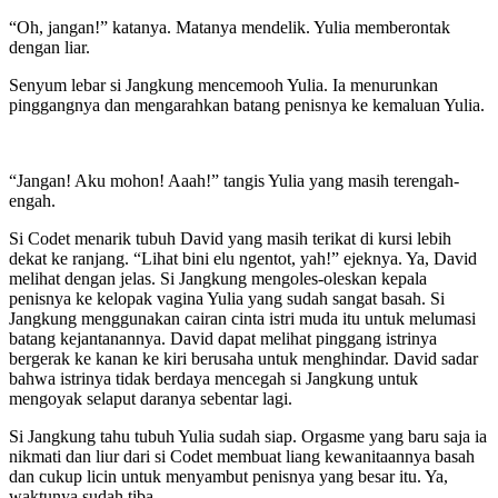
“Oh, jangan!” katanya. Matanya mendelik. Yulia memberontak
dengan liar.
Senyum lebar si Jangkung mencemooh Yulia. Ia menurunkan
pinggangnya dan mengarahkan batang penisnya ke kemaluan Yulia.
“Jangan! Aku mohon! Aaah!” tangis Yulia yang masih terengah-
engah.
Si Codet menarik tubuh David yang masih terikat di kursi lebih
dekat ke ranjang. “Lihat bini elu ngentot, yah!” ejeknya. Ya, David
melihat dengan jelas. Si Jangkung mengoles-oleskan kepala
penisnya ke kelopak vagina Yulia yang sudah sangat basah. Si
Jangkung menggunakan cairan cinta istri muda itu untuk melumasi
batang kejantanannya. David dapat melihat pinggang istrinya
bergerak ke kanan ke kiri berusaha untuk menghindar. David sadar
bahwa istrinya tidak berdaya mencegah si Jangkung untuk
mengoyak selaput daranya sebentar lagi.
Si Jangkung tahu tubuh Yulia sudah siap. Orgasme yang baru saja ia
nikmati dan liur dari si Codet membuat liang kewanitaannya basah
dan cukup licin untuk menyambut penisnya yang besar itu. Ya,
waktunya sudah tiba.