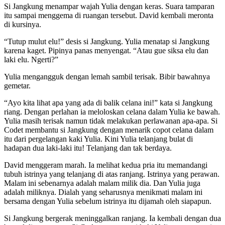
Si Jangkung menampar wajah Yulia dengan keras. Suara tamparan
itu sampai menggema di ruangan tersebut. David kembali meronta
di kursinya.
“Tutup mulut elu!” desis si Jangkung. Yulia menatap si Jangkung
karena kaget. Pipinya panas menyengat. “Atau gue siksa elu dan
laki elu. Ngerti?”
Yulia mengangguk dengan lemah sambil terisak. Bibir bawahnya
gemetar.
“Ayo kita lihat apa yang ada di balik celana ini!” kata si Jangkung
riang. Dengan perlahan ia meloloskan celana dalam Yulia ke bawah.
Yulia masih terisak namun tidak melakukan perlawanan apa-apa. Si
Codet membantu si Jangkung dengan menarik copot celana dalam
itu dari pergelangan kaki Yulia. Kini Yulia telanjang bulat di
hadapan dua laki-laki itu! Telanjang dan tak berdaya.
David menggeram marah. Ia melihat kedua pria itu memandangi
tubuh istrinya yang telanjang di atas ranjang. Istrinya yang perawan.
Malam ini sebenarnya adalah malam milik dia. Dan Yulia juga
adalah miliknya. Dialah yang seharusnya menikmati malam ini
bersama dengan Yulia sebelum istrinya itu dijamah oleh siapapun.
Si Jangkung bergerak meninggalkan ranjang. Ia kembali dengan dua