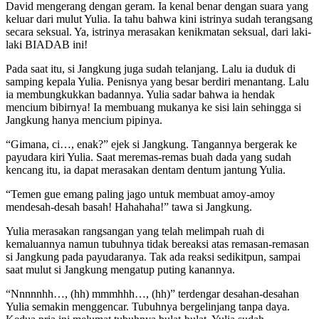
David mengerang dengan geram. Ia kenal benar dengan suara yang
keluar dari mulut Yulia. Ia tahu bahwa kini istrinya sudah terangsang
secara seksual. Ya, istrinya merasakan kenikmatan seksual, dari laki-
laki BIADAB ini!
Pada saat itu, si Jangkung juga sudah telanjang. Lalu ia duduk di
samping kepala Yulia. Penisnya yang besar berdiri menantang. Lalu
ia membungkukkan badannya. Yulia sadar bahwa ia hendak
mencium bibirnya! Ia membuang mukanya ke sisi lain sehingga si
Jangkung hanya mencium pipinya.
“Gimana, ci…, enak?” ejek si Jangkung. Tangannya bergerak ke
payudara kiri Yulia. Saat meremas-remas buah dada yang sudah
kencang itu, ia dapat merasakan dentam dentum jantung Yulia.
“Temen gue emang paling jago untuk membuat amoy-amoy
mendesah-desah basah! Hahahaha!” tawa si Jangkung.
Yulia merasakan rangsangan yang telah melimpah ruah di
kemaluannya namun tubuhnya tidak bereaksi atas remasan-remasan
si Jangkung pada payudaranya. Tak ada reaksi sedikitpun, sampai
saat mulut si Jangkung mengatup puting kanannya.
“Nnnnnhh…, (hh) mmmhhh…, (hh)” terdengar desahan-desahan
Yulia semakin menggencar. Tubuhnya bergelinjang tanpa daya.