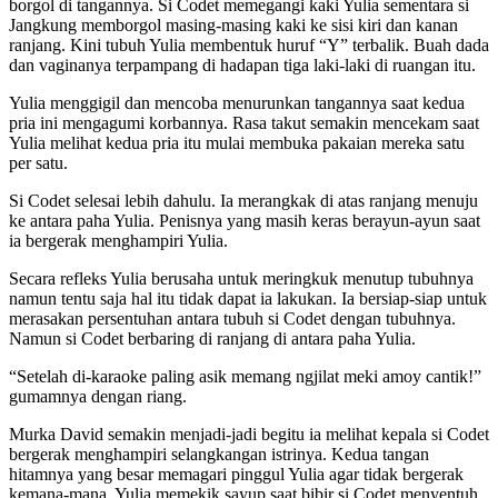
borgol di tangannya. Si Codet memegangi kaki Yulia sementara si
Jangkung memborgol masing-masing kaki ke sisi kiri dan kanan
ranjang. Kini tubuh Yulia membentuk huruf “Y” terbalik. Buah dada
dan vaginanya terpampang di hadapan tiga laki-laki di ruangan itu.
Yulia menggigil dan mencoba menurunkan tangannya saat kedua
pria ini mengagumi korbannya. Rasa takut semakin mencekam saat
Yulia melihat kedua pria itu mulai membuka pakaian mereka satu
per satu.
Si Codet selesai lebih dahulu. Ia merangkak di atas ranjang menuju
ke antara paha Yulia. Penisnya yang masih keras berayun-ayun saat
ia bergerak menghampiri Yulia.
Secara refleks Yulia berusaha untuk meringkuk menutup tubuhnya
namun tentu saja hal itu tidak dapat ia lakukan. Ia bersiap-siap untuk
merasakan persentuhan antara tubuh si Codet dengan tubuhnya.
Namun si Codet berbaring di ranjang di antara paha Yulia.
“Setelah di-karaoke paling asik memang ngjilat meki amoy cantik!”
gumamnya dengan riang.
Murka David semakin menjadi-jadi begitu ia melihat kepala si Codet
bergerak menghampiri selangkangan istrinya. Kedua tangan
hitamnya yang besar memagari pinggul Yulia agar tidak bergerak
kemana-mana. Yulia memekik sayup saat bibir si Codet menyentuh