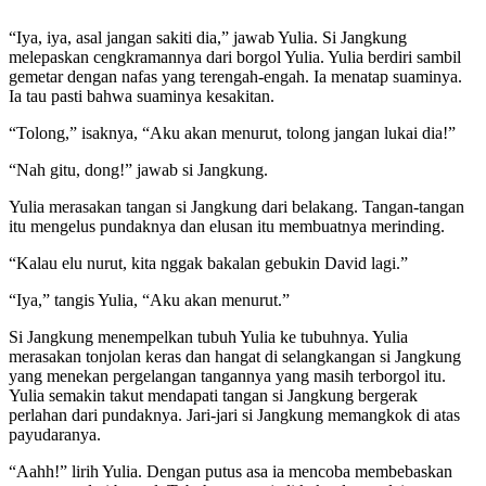
“Iya, iya, asal jangan sakiti dia,” jawab Yulia. Si Jangkung
melepaskan cengkramannya dari borgol Yulia. Yulia berdiri sambil
gemetar dengan nafas yang terengah-engah. Ia menatap suaminya.
Ia tau pasti bahwa suaminya kesakitan.
“Tolong,” isaknya, “Aku akan menurut, tolong jangan lukai dia!”
“Nah gitu, dong!” jawab si Jangkung.
Yulia merasakan tangan si Jangkung dari belakang. Tangan-tangan
itu mengelus pundaknya dan elusan itu membuatnya merinding.
“Kalau elu nurut, kita nggak bakalan gebukin David lagi.”
“Iya,” tangis Yulia, “Aku akan menurut.”
Si Jangkung menempelkan tubuh Yulia ke tubuhnya. Yulia
merasakan tonjolan keras dan hangat di selangkangan si Jangkung
yang menekan pergelangan tangannya yang masih terborgol itu.
Yulia semakin takut mendapati tangan si Jangkung bergerak
perlahan dari pundaknya. Jari-jari si Jangkung memangkok di atas
payudaranya.
“Aahh!” lirih Yulia. Dengan putus asa ia mencoba membebaskan