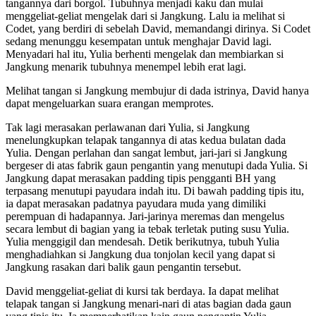
tangannya dari borgol. Tubuhnya menjadi kaku dan mulai
menggeliat-geliat mengelak dari si Jangkung. Lalu ia melihat si
Codet, yang berdiri di sebelah David, memandangi dirinya. Si Codet
sedang menunggu kesempatan untuk menghajar David lagi.
Menyadari hal itu, Yulia berhenti mengelak dan membiarkan si
Jangkung menarik tubuhnya menempel lebih erat lagi.
Melihat tangan si Jangkung membujur di dada istrinya, David hanya
dapat mengeluarkan suara erangan memprotes.
Tak lagi merasakan perlawanan dari Yulia, si Jangkung
menelungkupkan telapak tangannya di atas kedua bulatan dada
Yulia. Dengan perlahan dan sangat lembut, jari-jari si Jangkung
bergeser di atas fabrik gaun pengantin yang menutupi dada Yulia. Si
Jangkung dapat merasakan padding tipis pengganti BH yang
terpasang menutupi payudara indah itu. Di bawah padding tipis itu,
ia dapat merasakan padatnya payudara muda yang dimiliki
perempuan di hadapannya. Jari-jarinya meremas dan mengelus
secara lembut di bagian yang ia tebak terletak puting susu Yulia.
Yulia menggigil dan mendesah. Detik berikutnya, tubuh Yulia
menghadiahkan si Jangkung dua tonjolan kecil yang dapat si
Jangkung rasakan dari balik gaun pengantin tersebut.
David menggeliat-geliat di kursi tak berdaya. Ia dapat melihat
telapak tangan si Jangkung menari-nari di atas bagian dada gaun