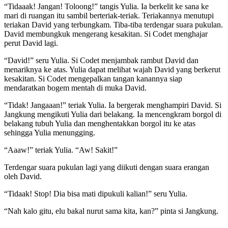
“Tidaaak! Jangan! Toloong!” tangis Yulia. Ia berkelit ke sana ke
mari di ruangan itu sambil berteriak-teriak. Teriakannya menutupi
teriakan David yang terbungkam. Tiba-tiba terdengar suara pukulan.
David membungkuk mengerang kesakitan. Si Codet menghajar
perut David lagi.
“David!” seru Yulia. Si Codet menjambak rambut David dan
menariknya ke atas. Yulia dapat melihat wajah David yang berkerut
kesakitan. Si Codet mengepalkan tangan kanannya siap
mendaratkan bogem mentah di muka David.
“Tidak! Jangaaan!” teriak Yulia. Ia bergerak menghampiri David. Si
Jangkung mengikuti Yulia dari belakang. Ia mencengkram borgol di
belakang tubuh Yulia dan menghentakkan borgol itu ke atas
sehingga Yulia menungging.
“Aaaw!” teriak Yulia. “Aw! Sakit!”
Terdengar suara pukulan lagi yang diikuti dengan suara erangan
oleh David.
“Tidaak! Stop! Dia bisa mati dipukuli kalian!” seru Yulia.
“Nah kalo gitu, elu bakal nurut sama kita, kan?” pinta si Jangkung.