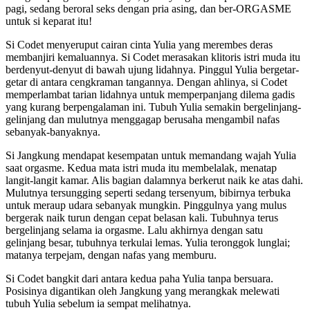
pagi, sedang beroral seks dengan pria asing, dan ber-ORGASME
untuk si keparat itu!
Si Codet menyeruput cairan cinta Yulia yang merembes deras
membanjiri kemaluannya. Si Codet merasakan klitoris istri muda itu
berdenyut-denyut di bawah ujung lidahnya. Pinggul Yulia bergetar-
getar di antara cengkraman tangannya. Dengan ahlinya, si Codet
memperlambat tarian lidahnya untuk memperpanjang dilema gadis
yang kurang berpengalaman ini. Tubuh Yulia semakin bergelinjang-
gelinjang dan mulutnya menggagap berusaha mengambil nafas
sebanyak-banyaknya.
Si Jangkung mendapat kesempatan untuk memandang wajah Yulia
saat orgasme. Kedua mata istri muda itu membelalak, menatap
langit-langit kamar. Alis bagian dalamnya berkerut naik ke atas dahi.
Mulutnya tersungging seperti sedang tersenyum, bibirnya terbuka
untuk meraup udara sebanyak mungkin. Pinggulnya yang mulus
bergerak naik turun dengan cepat belasan kali. Tubuhnya terus
bergelinjang selama ia orgasme. Lalu akhirnya dengan satu
gelinjang besar, tubuhnya terkulai lemas. Yulia teronggok lunglai;
matanya terpejam, dengan nafas yang memburu.
Si Codet bangkit dari antara kedua paha Yulia tanpa bersuara.
Posisinya digantikan oleh Jangkung yang merangkak melewati
tubuh Yulia sebelum ia sempat melihatnya.