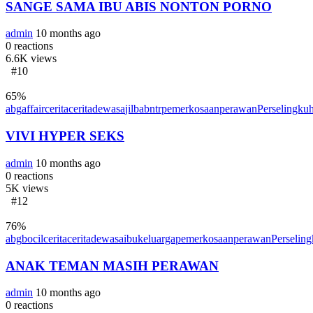
SANGE SAMA IBU ABIS NONTON PORNO
admin
10 months ago
0
reactions
6.6K
views
#10
65
%
abg
affair
cerita
ceritadewasa
jilbab
ntr
pemerkosaan
perawan
Perselingku
VIVI HYPER SEKS
admin
10 months ago
0
reactions
5K
views
#12
76
%
abg
bocil
cerita
ceritadewasa
ibu
keluarga
pemerkosaan
perawan
Perselin
ANAK TEMAN MASIH PERAWAN
admin
10 months ago
0
reactions