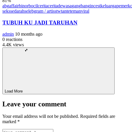
81
%
abg
affair
binor
bocil
cerita
ceritadewasa
gangbang
incest
keluarga
pemerko
seks
sedarah
selebgram / artis
stw
tante
teman
viral
TUBUH KU JADI TARUHAN
admin
10 months ago
0
reactions
4.4K
views
Load More
Leave your comment
Your email address will not be published.
Required fields are
marked
*