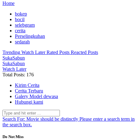
Home
bokep
bocil
selebgram
cerita
Perselingkuhan
sedarah
Trending
Watch Later
Rated Posts
Reacted Posts
SukaSabun
SukaSabun
Watch Later
Total Posts: 176
Kirim Cerita
Cerita Terbaru
Galery Model dewasa
Hubungi kami
Search For:
Movie should be distinctly
Please enter a search term in
the search box.
Do Not Miss