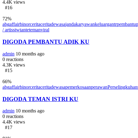
4.4K
views
#16
72
%
abg
affair
binor
cerita
ceritadewasa
janda
karyawan
keluarga
ntr
pembantu
/ artis
stw
tante
teman
viral
DIGODA PEMBANTU ADIK KU
admin
10 months ago
0
reactions
4.3K
views
#15
66
%
abg
affair
binor
cerita
ceritadewasa
pemerkosaan
perawan
Perselingkuhan
DIGODA TEMAN ISTRI KU
admin
10 months ago
0
reactions
4.4K
views
#17