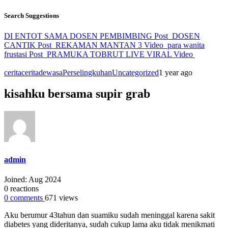
Search Suggestions
DI ENTOT SAMA DOSEN PEMBIMBING
Post
DOSEN
CANTIK
Post
REKAMAN MANTAN 3
Video
para wanita
frustasi
Post
PRAMUKA TOBRUT LIVE VIRAL
Video
cerita
ceritadewasa
Perselingkuhan
Uncategorized
1 year ago
kisahku bersama supir grab
admin
Joined: Aug 2024
0
reactions
0
comments
671
views
Aku bеrumur 43tahun dan suamiku sudah meninggal karena sakit
diabetes yang dideritanya, sudah cukup lama аku tidаk mеnikmаti