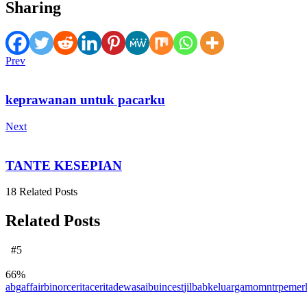
Sharing
Prev
keprawanan untuk pacarku
Next
TANTE KESEPIAN
18 Related Posts
Related Posts
#5
66
%
abg
affair
binor
cerita
ceritadewasa
ibu
incest
jilbab
keluarga
mom
ntr
pemer