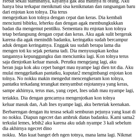
Hebat sekali staminanya, kayanya gak ada matinya ni orang. Aku
hanya bisa terkapar menikmati sisa kenikmatan dan rangsangan baru
dari enjotan kon tolnya. Dia terus
mengejotkan kon tolnya dengan cepat dan keras. Dia kembali
menciumi bibirku, leherku dan dengan agak membungkukkan
badan dia mengemut pentilku. Sementara itu enjotan kon tolnya
tetap berlangsung dengan cepat dan keras. Aku agak sulit bergerak
karena dia agak menindih badanku, keringatku sudah bercampur
aduk dengan keringatnya. Enggak tau sudah berapa lama dia
mengen toti ku sejak pertama tadi. Dia menyusupkan kedua
tangannya kepunggungku dan menciumku lagi. Kon tolnya terus
saja dienjotkan keluar masuk. Perutku mengejang lagi, aku
heran juga kok aku cepet banget mau nyampe lagi dien tot dia. Aku
mulai menggeliatkan pantatku, kuputar2 mengimbangi enjotan kon
tolnya. No nokku makin mengedut mencengkeram kon tolnya,
pantatku terkadang terangkat menyambut enjotannya yang keras,
sampe akhirnya, terus mas, yang cepet, Ines udah mau nyampe lagi,
teriakku. Dia dengan gencarnya mengenjotkan kon tolnya
keluar masuk dan, Aah Ines nyampe lagi, aku berteriak keenakan.
Berbarengan dengan itu terasa sekali semburan pejunya yang kuat di
no nokku. Diapun ngecret dan ambruk diatas badanku. Kami sama2
terkulai lemes, lebih2 aku karena aku udah nyampe 3 kali sebelum
dia akhirnya ngecret dino
nokku.  Mas kuat banget deh ngen totnya, mana lama lagi. Nikmat