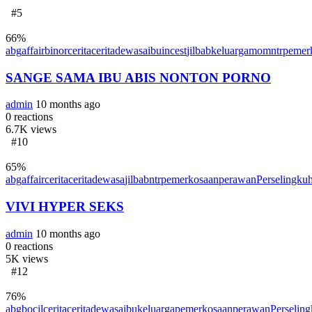
#5
66
%
abg
affair
binor
cerita
ceritadewasa
ibu
incest
jilbab
keluarga
mom
ntr
pemer
SANGE SAMA IBU ABIS NONTON PORNO
admin
10 months ago
0
reactions
6.7K
views
#10
65
%
abg
affair
cerita
ceritadewasa
jilbab
ntr
pemerkosaan
perawan
Perselingku
VIVI HYPER SEKS
admin
10 months ago
0
reactions
5K
views
#12
76
%
abg
bocil
cerita
ceritadewasa
ibu
keluarga
pemerkosaan
perawan
Perselin