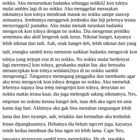
nokku. Aku menurunkan badanku sehingga sedikit2 kon tolnya
mulai ambles lagi di no nokku. Aku menggeliat merasakan
nikmatnya kon tolnya mendesak masuk no nokku sampe nancep
semuanya. Jembutnya menggesek jembutku dan biji pelernya terasa
menyenggol2 pantatku. Aku mulai menaik turunkan badanku
mengocok kon tolnya dengan no nokku. Dia mengemut pentilku
sementara aku aktif bergerak naik turun. Nikmat banget, kayanya
lebih nikmat dari tadi. Aah, enak banget deh, lebih nikmat dari yang
tadi, erangku sambil terus menurun naikkan badanku mengocok kon
tolnya yang terjepit erat di no nokku. No nokku mulai berdenyut
lagi meremes2 kon tolnya, gerakanku makin liar, aku berusaha
menancepkan kon tolnya sedalam2nya di no nokku sambil
mengerang2. Tangannya memegang pinggulku dan membantu agar
aku terus mengocok kon tolnya dengan no nokku. Aku memeluk
lehernya supaya bisa tetep mengenjot kon tolnya, denyutan no
nokku makin terasa kuat, dia juga melenguh saking nikmatnya, Nes,
empotan no nokmu kerasa banget deh, mau deh aku ngen tot ama
kamu tiap hari. Akhirnya aku gak bisa menahan rangsangan lebih
lama dan Ines nyampe, aah, teriakku dan kemudian aku terduduk
lemas dipangkuannya. Hebatnya dia belum ngecret juga, kayanya
ronde kedua membuat dia bisa ngen tot lebih lama. Cape Nes,
tanyanya tersenyum sambil terus memelukku. He eh, jawabku