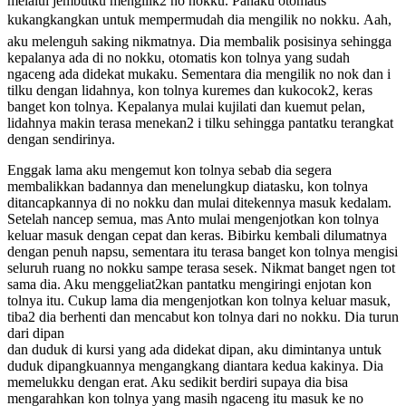
melalui jembutku mengilik2 no nokku. Pahaku otomatis
kukangkangkan untuk mempermudah dia mengilik no nokku. Aah,
aku melenguh saking nikmatnya. Dia membalik posisinya sehingga
kepalanya ada di no nokku, otomatis kon tolnya yang sudah
ngaceng ada didekat mukaku. Sementara dia mengilik no nok dan i
tilku dengan lidahnya, kon tolnya kuremes dan kukocok2, keras
banget kon tolnya. Kepalanya mulai kujilati dan kuemut pelan,
lidahnya makin terasa menekan2 i tilku sehingga pantatku terangkat
dengan sendirinya.
Enggak lama aku mengemut kon tolnya sebab dia segera
membalikkan badannya dan menelungkup diatasku, kon tolnya
ditancapkannya di no nokku dan mulai ditekennya masuk kedalam.
Setelah nancep semua, mas Anto mulai mengenjotkan kon tolnya
keluar masuk dengan cepat dan keras. Bibirku kembali dilumatnya
dengan penuh napsu, sementara itu terasa banget kon tolnya mengisi
seluruh ruang no nokku sampe terasa sesek. Nikmat banget ngen tot
sama dia. Aku menggeliat2kan pantatku mengiringi enjotan kon
tolnya itu. Cukup lama dia mengenjotkan kon tolnya keluar masuk,
tiba2 dia berhenti dan mencabut kon tolnya dari no nokku. Dia turun
dari dipan
dan duduk di kursi yang ada didekat dipan, aku dimintanya untuk
duduk dipangkuannya mengangkang diantara kedua kakinya. Dia
memelukku dengan erat. Aku sedikit berdiri supaya dia bisa
mengarahkan kon tolnya yang masih ngaceng itu masuk ke no