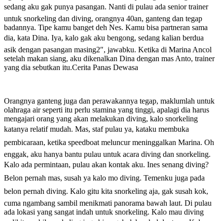
sedang aku gak punya pasangan. Nanti di pulau ada senior trainer
untuk snorkeling dan diving, orangnya 40an, ganteng dan tegap
badannya. Tipe kamu banget deh Nes. Kamu bisa partneran sama
dia, kata Dina. Iya, kalo gak aku bengong, sedang kalian berdua
asik dengan pasangan masing2″, jawabku. Ketika di Marina Ancol
setelah makan siang, aku dikenalkan Dina dengan mas Anto, trainer
yang dia sebutkan itu.Cerita Panas Dewasa
Orangnya ganteng juga dan perawakannya tegap, maklumlah untuk
olahraga air seperti itu perlu stamina yang tinggi, apalagi dia harus
mengajari orang yang akan melakukan diving, kalo snorkeling
katanya relatif mudah. Mas, staf pulau ya, kataku membuka
pembicaraan, ketika speedboat meluncur meninggalkan Marina. Oh
enggak, aku hanya bantu pulau untuk acara diving dan snorkeling.
Kalo ada permintaan, pulau akan kontak aku. Ines senang diving?
Belon pernah mas, susah ya kalo mo diving. Temenku juga pada
belon pernah diving. Kalo gitu kita snorkeling aja, gak susah kok,
cuma ngambang sambil menikmati panorama bawah laut. Di pulau
ada lokasi yang sangat indah untuk snorkeling. Kalo mau diving