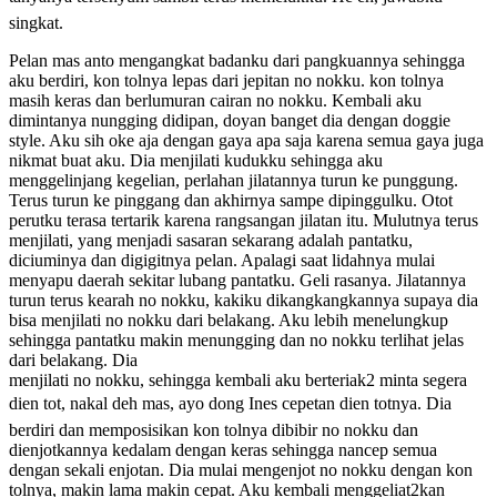
singkat.
Pelan mas anto mengangkat badanku dari pangkuannya sehingga
aku berdiri, kon tolnya lepas dari jepitan no nokku. kon tolnya
masih keras dan berlumuran cairan no nokku. Kembali aku
dimintanya nungging didipan, doyan banget dia dengan doggie
style. Aku sih oke aja dengan gaya apa saja karena semua gaya juga
nikmat buat aku. Dia menjilati kudukku sehingga aku
menggelinjang kegelian, perlahan jilatannya turun ke punggung.
Terus turun ke pinggang dan akhirnya sampe dipinggulku. Otot
perutku terasa tertarik karena rangsangan jilatan itu. Mulutnya terus
menjilati, yang menjadi sasaran sekarang adalah pantatku,
diciuminya dan digigitnya pelan. Apalagi saat lidahnya mulai
menyapu daerah sekitar lubang pantatku. Geli rasanya. Jilatannya
turun terus kearah no nokku, kakiku dikangkangkannya supaya dia
bisa menjilati no nokku dari belakang. Aku lebih menelungkup
sehingga pantatku makin menungging dan no nokku terlihat jelas
dari belakang. Dia
menjilati no nokku, sehingga kembali aku berteriak2 minta segera
dien tot, nakal deh mas, ayo dong Ines cepetan dien totnya. Dia
berdiri dan memposisikan kon tolnya dibibir no nokku dan
dienjotkannya kedalam dengan keras sehingga nancep semua
dengan sekali enjotan. Dia mulai mengenjot no nokku dengan kon
tolnya, makin lama makin cepat. Aku kembali menggeliat2kan