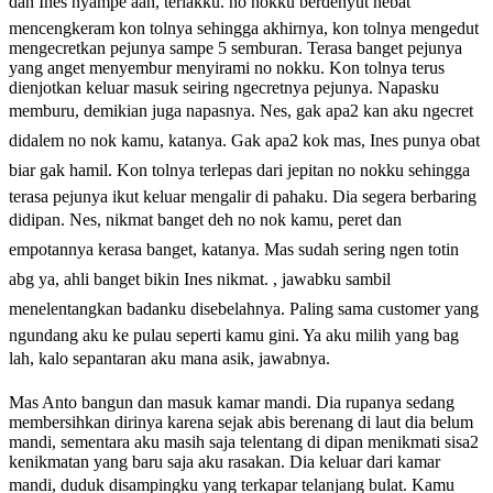
dan Ines nyampe aah, teriakku. no nokku berdenyut hebat
mencengkeram kon tolnya sehingga akhirnya, kon tolnya mengedut
mengecretkan pejunya sampe 5 semburan. Terasa banget pejunya
yang anget menyembur menyirami no nokku. Kon tolnya terus
dienjotkan keluar masuk seiring ngecretnya pejunya. Napasku
memburu, demikian juga napasnya. Nes, gak apa2 kan aku ngecret
didalem no nok kamu, katanya. Gak apa2 kok mas, Ines punya obat
biar gak hamil. Kon tolnya terlepas dari jepitan no nokku sehingga
terasa pejunya ikut keluar mengalir di pahaku. Dia segera berbaring
didipan. Nes, nikmat banget deh no nok kamu, peret dan
empotannya kerasa banget, katanya. Mas sudah sering ngen totin
abg ya, ahli banget bikin Ines nikmat. , jawabku sambil
menelentangkan badanku disebelahnya. Paling sama customer yang
ngundang aku ke pulau seperti kamu gini. Ya aku milih yang bag
lah, kalo sepantaran aku mana asik, jawabnya.
Mas Anto bangun dan masuk kamar mandi. Dia rupanya sedang
membersihkan dirinya karena sejak abis berenang di laut dia belum
mandi, sementara aku masih saja telentang di dipan menikmati sisa2
kenikmatan yang baru saja aku rasakan. Dia keluar dari kamar
mandi, duduk disampingku yang terkapar telanjang bulat. Kamu