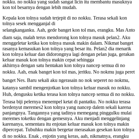
nokku. no nokku yang sudah sangat licin itu membantu masuknya
kon tol besarnya dengan lebih mudah.
Kepala kon tolnya sudah terjepit di no nokku. Terasa sekali kon
tolnya sesek mengganjal di
selangkanganku. Aah, gede banget kon tol mas, erangku. Mas Anto
diam saja, malah terus mendorong kon tolnya masuk pelan2. Aku
menggeletar ketika kon tolnya masuk makin dalam. Nikmat banget
rasanya kemasukan kon tolnya yang besar itu. Pelan2 dia menarik
kon tolnya keluar dan didorongnya lagi dengan pelan juga, gerakan
keluar masuk kon tolnya makin cepat sehingga
akhirnya dengan satu hentakan kon tolnya nancep semua di no
nokku. Aah, enak banget kon tol mas, jeritku. No nokmu juga peret
banget Nes. Baru sekali aku ngerasain no nok seperet no nokmu,
katanya sambil mengenjotkan kon tolnya keluar masuk no nokku.
Huh, dengusku ketika terasa kon tolnya nancep semua di no nokku.
Terasa biji pelernya menempel ketat di pantatku. No nokku terasa
berdenyut meremes2 kon tolnya yang nancep dalem sekali karena
panjangnya. Tangannya yang tadinya memegang pinggulku mulai
meremes toketku dengan gemesnya. Aku menjadi menggelinjang
karenanya, sementara itu enjotan keluar masuk kon tolnya makin
dipercepat. Tubuhku makin bergetar merasakan gesekan kon tolnya
di no nokku. Enak , enjotin yang keras, aah, nikmatnya, erangku