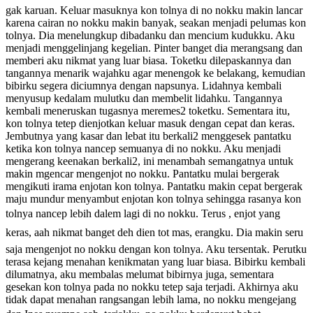
gak karuan. Keluar masuknya kon tolnya di no nokku makin lancar
karena cairan no nokku makin banyak, seakan menjadi pelumas kon
tolnya. Dia menelungkup dibadanku dan mencium kudukku. Aku
menjadi menggelinjang kegelian. Pinter banget dia merangsang dan
memberi aku nikmat yang luar biasa. Toketku dilepaskannya dan
tangannya menarik wajahku agar menengok ke belakang, kemudian
bibirku segera diciumnya dengan napsunya. Lidahnya kembali
menyusup kedalam mulutku dan membelit lidahku. Tangannya
kembali meneruskan tugasnya meremes2 toketku. Sementara itu,
kon tolnya tetep dienjotkan keluar masuk dengan cepat dan keras.
Jembutnya yang kasar dan lebat itu berkali2 menggesek pantatku
ketika kon tolnya nancep semuanya di no nokku. Aku menjadi
mengerang keenakan berkali2, ini menambah semangatnya untuk
makin mgencar mengenjot no nokku. Pantatku mulai bergerak
mengikuti irama enjotan kon tolnya. Pantatku makin cepat bergerak
maju mundur menyambut enjotan kon tolnya sehingga rasanya kon
tolnya nancep lebih dalem lagi di no nokku. Terus , enjot yang
keras, aah nikmat banget deh dien tot mas, erangku. Dia makin seru
saja mengenjot no nokku dengan kon tolnya. Aku tersentak. Perutku
terasa kejang menahan kenikmatan yang luar biasa. Bibirku kembali
dilumatnya, aku membalas melumat bibirnya juga, sementara
gesekan kon tolnya pada no nokku tetep saja terjadi. Akhirnya aku
tidak dapat menahan rangsangan lebih lama, no nokku mengejang