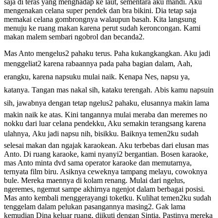
saja di teras yang menghadap ke laut, sementara aku mandi. Aku
mengenakan celana super pendek dan bra bikini. Dia tetap saja
memakai celana gombrongnya walaupun basah. Kita langsung
menuju ke ruang makan karena perut sudah keroncongan. Kami
makan malem sembari ngobrol dan becanda2.
Mas Anto mengelus2 pahaku terus. Paha kukangkangkan. Aku jadi
menggeliat2 karena rabaannya pada paha bagian dalam, Aah,
erangku, karena napsuku mulai naik. Kenapa Nes, napsu ya,
katanya. Tangan mas nakal sih, kataku terengah. Abis kamu napsuin
sih, jawabnya dengan tetap ngelus2 pahaku, elusannya makin lama
makin naik ke atas. Kini tangannya mulai meraba dan meremes no
nokku dari luar celana pendekku, Aku semakin terangsang karena
ulahnya, Aku jadi napsu nih, bisikku. Baiknya temen2ku sudah
selesai makan dan ngajak karaokean. Aku terbebas dari elusan mas
Anto. Di ruang karaoke, kami nyanyi2 bergantian. Bosen karaoke,
mas Anto minta dvd sama operator karaoke dan memutarnya,
ternyata film biru. Asiknya ceweknya tampang melayu, cowoknya
bule. Mereka maennya di kolam renang. Mulai dari ngelus,
ngeremes, ngemut sampe akhirnya ngenjot dalam berbagai posisi.
Mas anto kembali menggerayangi toketku. Kulihat temen2ku sudah
tenggelam dalam pelukan pasangannya masing2. Gak lama
kemudian Dina keluar ruang, diikuti dengan Sintia. Pastinya mereka