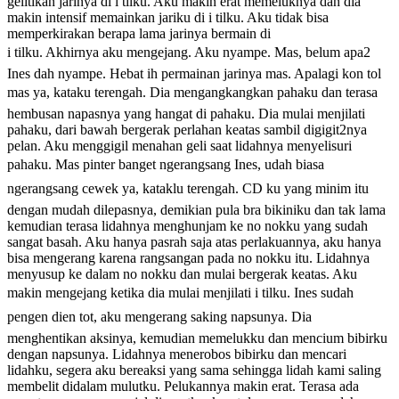
gelitikan jarinya di i tilku. Aku makin erat memeluknya dan dia
makin intensif memainkan jariku di i tilku. Aku tidak bisa
memperkirakan berapa lama jarinya bermain di
i tilku. Akhirnya aku mengejang. Aku nyampe. Mas, belum apa2
Ines dah nyampe. Hebat ih permainan jarinya mas. Apalagi kon tol
mas ya, kataku terengah. Dia mengangkangkan pahaku dan terasa
hembusan napasnya yang hangat di pahaku. Dia mulai menjilati
pahaku, dari bawah bergerak perlahan keatas sambil digigit2nya
pelan. Aku menggigil menahan geli saat lidahnya menyelisuri
pahaku. Mas pinter banget ngerangsang Ines, udah biasa
ngerangsang cewek ya, kataklu terengah. CD ku yang minim itu
dengan mudah dilepasnya, demikian pula bra bikiniku dan tak lama
kemudian terasa lidahnya menghunjam ke no nokku yang sudah
sangat basah. Aku hanya pasrah saja atas perlakuannya, aku hanya
bisa mengerang karena rangsangan pada no nokku itu. Lidahnya
menyusup ke dalam no nokku dan mulai bergerak keatas. Aku
makin mengejang ketika dia mulai menjilati i tilku. Ines sudah
pengen dien tot, aku mengerang saking napsunya. Dia
menghentikan aksinya, kemudian memelukku dan mencium bibirku
dengan napsunya. Lidahnya menerobos bibirku dan mencari
lidahku, segera aku bereaksi yang sama sehingga lidah kami saling
membelit didalam mulutku. Pelukannya makin erat. Terasa ada