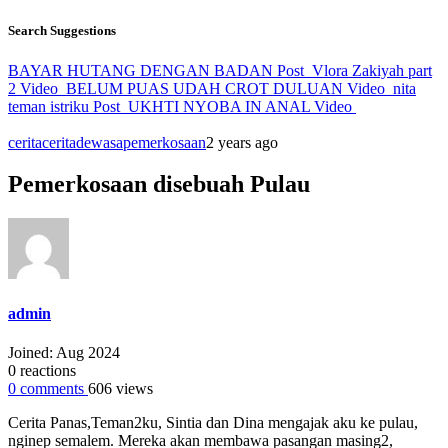
Search Suggestions
BAYAR HUTANG DENGAN BADAN
Post
Vlora Zakiyah part
2
Video
BELUM PUAS UDAH CROT DULUAN
Video
nita
teman istriku
Post
UKHTI NYOBA IN ANAL
Video
cerita
ceritadewasa
pemerkosaan
2 years ago
Pemerkosaan disebuah Pulau
admin
Joined: Aug 2024
0
reactions
0
comments
606
views
Cerita Panas,Teman2ku, Sintia dan Dina mengajak aku ke pulau,
nginep semalem. Mereka akan membawa pasangan masing2,