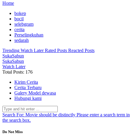
Home
bokep
bocil
selebgram
cerita
Perselingkuhan
sedarah
Trending
Watch Later
Rated Posts
Reacted Posts
SukaSabun
SukaSabun
Watch Later
Total Posts: 176
Kirim Cerita
Cerita Terbaru
Galery Model dewasa
Hubungi kami
Search For:
Movie should be distinctly
Please enter a search term in
the search box.
Do Not Miss