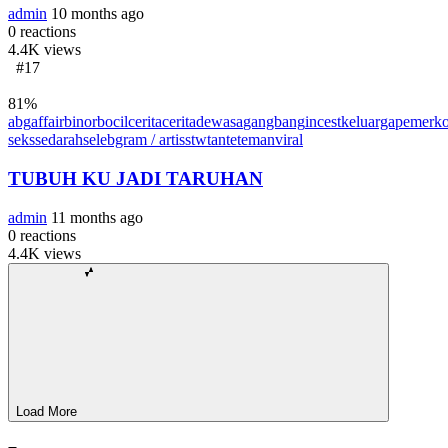
admin
10 months ago
0
reactions
4.4K
views
#17
81
%
abg
affair
binor
bocil
cerita
ceritadewasa
gangbang
incest
keluarga
pemerko
seks
sedarah
selebgram / artis
stw
tante
teman
viral
TUBUH KU JADI TARUHAN
admin
11 months ago
0
reactions
4.4K
views
Load More