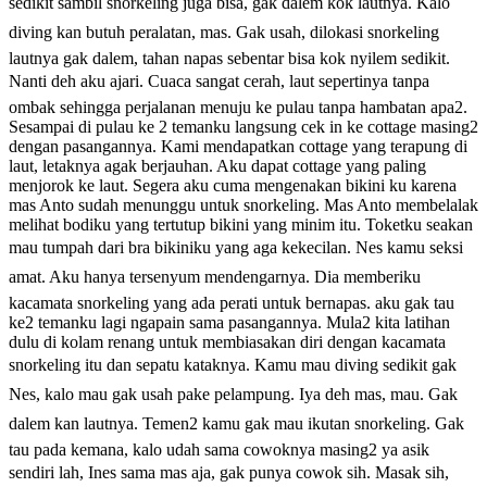
sedikit sambil snorkeling juga bisa, gak dalem kok lautnya. Kalo
diving kan butuh peralatan, mas. Gak usah, dilokasi snorkeling
lautnya gak dalem, tahan napas sebentar bisa kok nyilem sedikit.
Nanti deh aku ajari. Cuaca sangat cerah, laut sepertinya tanpa
ombak sehingga perjalanan menuju ke pulau tanpa hambatan apa2.
Sesampai di pulau ke 2 temanku langsung cek in ke cottage masing2
dengan pasangannya. Kami mendapatkan cottage yang terapung di
laut, letaknya agak berjauhan. Aku dapat cottage yang paling
menjorok ke laut. Segera aku cuma mengenakan bikini ku karena
mas Anto sudah menunggu untuk snorkeling. Mas Anto membelalak
melihat bodiku yang tertutup bikini yang minim itu. Toketku seakan
mau tumpah dari bra bikiniku yang aga kekecilan. Nes kamu seksi
amat. Aku hanya tersenyum mendengarnya. Dia memberiku
kacamata snorkeling yang ada perati untuk bernapas. aku gak tau
ke2 temanku lagi ngapain sama pasangannya. Mula2 kita latihan
dulu di kolam renang untuk membiasakan diri dengan kacamata
snorkeling itu dan sepatu kataknya. Kamu mau diving sedikit gak
Nes, kalo mau gak usah pake pelampung. Iya deh mas, mau. Gak
dalem kan lautnya. Temen2 kamu gak mau ikutan snorkeling. Gak
tau pada kemana, kalo udah sama cowoknya masing2 ya asik
sendiri lah, Ines sama mas aja, gak punya cowok sih. Masak sih,