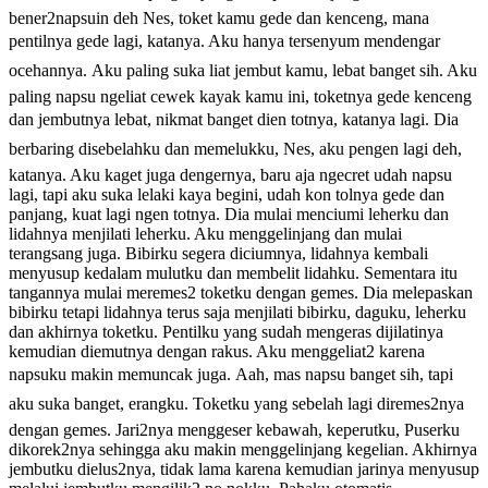
bener2napsuin deh Nes, toket kamu gede dan kenceng, mana
pentilnya gede lagi, katanya. Aku hanya tersenyum mendengar
ocehannya. Aku paling suka liat jembut kamu, lebat banget sih. Aku
paling napsu ngeliat cewek kayak kamu ini, toketnya gede kenceng
dan jembutnya lebat, nikmat banget dien totnya, katanya lagi. Dia
berbaring disebelahku dan memelukku, Nes, aku pengen lagi deh,
katanya. Aku kaget juga dengernya, baru aja ngecret udah napsu
lagi, tapi aku suka lelaki kaya begini, udah kon tolnya gede dan
panjang, kuat lagi ngen totnya. Dia mulai menciumi leherku dan
lidahnya menjilati leherku. Aku menggelinjang dan mulai
terangsang juga. Bibirku segera diciumnya, lidahnya kembali
menyusup kedalam mulutku dan membelit lidahku. Sementara itu
tangannya mulai meremes2 toketku dengan gemes. Dia melepaskan
bibirku tetapi lidahnya terus saja menjilati bibirku, daguku, leherku
dan akhirnya toketku. Pentilku yang sudah mengeras dijilatinya
kemudian diemutnya dengan rakus. Aku menggeliat2 karena
napsuku makin memuncak juga. Aah, mas napsu banget sih, tapi
aku suka banget, erangku. Toketku yang sebelah lagi diremes2nya
dengan gemes. Jari2nya menggeser kebawah, keperutku, Puserku
dikorek2nya sehingga aku makin menggelinjang kegelian. Akhirnya
jembutku dielus2nya, tidak lama karena kemudian jarinya menyusup