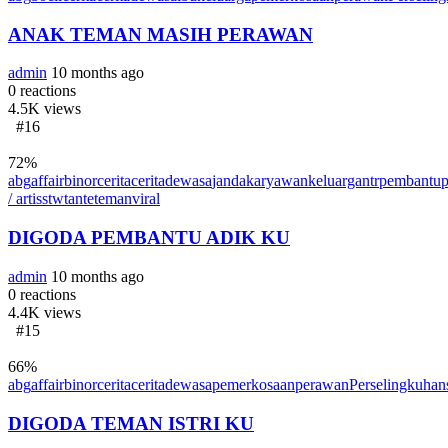
ANAK TEMAN MASIH PERAWAN
admin
10 months ago
0
reactions
4.5K
views
#16
72
%
abg
affair
binor
cerita
ceritadewasa
janda
karyawan
keluarga
ntr
pembantu
/ artis
stw
tante
teman
viral
DIGODA PEMBANTU ADIK KU
admin
10 months ago
0
reactions
4.4K
views
#15
66
%
abg
affair
binor
cerita
ceritadewasa
pemerkosaan
perawan
Perselingkuhan
DIGODA TEMAN ISTRI KU