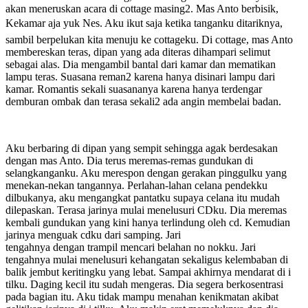
akan meneruskan acara di cottage masing2. Mas Anto berbisik,
Kekamar aja yuk Nes. Aku ikut saja ketika tanganku ditariknya,
sambil berpelukan kita menuju ke cottageku. Di cottage, mas Anto
membereskan teras, dipan yang ada diteras dihampari selimut
sebagai alas. Dia mengambil bantal dari kamar dan mematikan
lampu teras. Suasana reman2 karena hanya disinari lampu dari
kamar. Romantis sekali suasananya karena hanya terdengar
demburan ombak dan terasa sekali2 ada angin membelai badan.
Aku berbaring di dipan yang sempit sehingga agak berdesakan
dengan mas Anto. Dia terus meremas-remas gundukan di
selangkanganku. Aku merespon dengan gerakan pinggulku yang
menekan-nekan tangannya. Perlahan-lahan celana pendekku
dilbukanya, aku mengangkat pantatku supaya celana itu mudah
dilepaskan. Terasa jarinya mulai menelusuri CDku. Dia meremas
kembali gundukan yang kini hanya terlindung oleh cd. Kemudian
jarinya menguak cdku dari samping. Jari
tengahnya dengan trampil mencari belahan no nokku. Jari
tengahnya mulai menelusuri kehangatan sekaligus kelembaban di
balik jembut keritingku yang lebat. Sampai akhirnya mendarat di i
tilku. Daging kecil itu sudah mengeras. Dia segera berkosentrasi
pada bagian itu. Aku tidak mampu menahan kenikmatan akibat