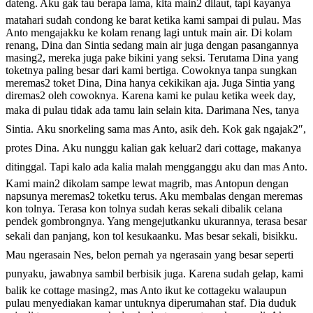
dateng. Aku gak tau berapa lama, kita main2 dilaut, tapi kayanya
matahari sudah condong ke barat ketika kami sampai di pulau. Mas
Anto mengajakku ke kolam renang lagi untuk main air. Di kolam
renang, Dina dan Sintia sedang main air juga dengan pasangannya
masing2, mereka juga pake bikini yang seksi. Terutama Dina yang
toketnya paling besar dari kami bertiga. Cowoknya tanpa sungkan
meremas2 toket Dina, Dina hanya cekikikan aja. Juga Sintia yang
diremas2 oleh cowoknya. Karena kami ke pulau ketika week day,
maka di pulau tidak ada tamu lain selain kita. Darimana Nes, tanya
Sintia. Aku snorkeling sama mas Anto, asik deh. Kok gak ngajak2″,
protes Dina. Aku nunggu kalian gak keluar2 dari cottage, makanya
ditinggal. Tapi kalo ada kalia malah mengganggu aku dan mas Anto.
Kami main2 dikolam sampe lewat magrib, mas Antopun dengan
napsunya meremas2 toketku terus. Aku membalas dengan meremas
kon tolnya. Terasa kon tolnya sudah keras sekali dibalik celana
pendek gombrongnya. Yang mengejutkanku ukurannya, terasa besar
sekali dan panjang, kon tol kesukaanku. Mas besar sekali, bisikku.
Mau ngerasain Nes, belon pernah ya ngerasain yang besar seperti
punyaku, jawabnya sambil berbisik juga. Karena sudah gelap, kami
balik ke cottage masing2, mas Anto ikut ke cottageku walaupun
pulau menyediakan kamar untuknya diperumahan staf. Dia duduk