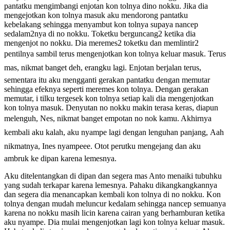
pantatku mengimbangi enjotan kon tolnya dino nokku. Jika dia
mengejotkan kon tolnya masuk aku mendorong pantatku
kebelakang sehingga menyambut kon tolnya supaya nancep
sedalam2nya di no nokku. Toketku berguncang2 ketika dia
mengenjot no nokku. Dia meremes2 toketku dan memlintir2
pentilnya sambil terus mengenjotkan kon tolnya keluar masuk. Terus
mas, nikmat banget deh, erangku lagi. Enjotan berjalan terus,
sementara itu aku mengganti gerakan pantatku dengan memutar
sehingga efeknya seperti meremes kon tolnya. Dengan gerakan
memutar, i tilku tergesek kon tolnya setiap kali dia mengenjotkan
kon tolnya masuk. Denyutan no nokku makin terasa keras, diapun
melenguh, Nes, nikmat banget empotan no nok kamu. Akhirnya
kembali aku kalah, aku nyampe lagi dengan lenguhan panjang, Aah
nikmatnya, Ines nyampeee. Otot perutku mengejang dan aku
ambruk ke dipan karena lemesnya.
Aku ditelentangkan di dipan dan segera mas Anto menaiki tubuhku
yang sudah terkapar karena lemesnya. Pahaku dikangkangkannya
dan segera dia menancapkan kembali kon tolnya di no nokku. Kon
tolnya dengan mudah meluncur kedalam sehingga nancep semuanya
karena no nokku masih licin karena cairan yang berhamburan ketika
aku nyampe. Dia mulai mengenjotkan lagi kon tolnya keluar masuk.