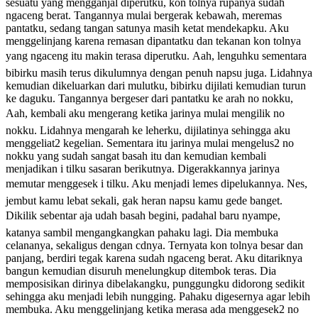
sesuatu yang mengganjal diperutku, kon tolnya rupanya sudah
ngaceng berat. Tangannya mulai bergerak kebawah, meremas
pantatku, sedang tangan satunya masih ketat mendekapku. Aku
menggelinjang karena remasan dipantatku dan tekanan kon tolnya
yang ngaceng itu makin terasa diperutku. Aah, lenguhku sementara
bibirku masih terus dikulumnya dengan penuh napsu juga. Lidahnya
kemudian dikeluarkan dari mulutku, bibirku dijilati kemudian turun
ke daguku. Tangannya bergeser dari pantatku ke arah no nokku,
Aah, kembali aku mengerang ketika jarinya mulai mengilik no
nokku. Lidahnya mengarah ke leherku, dijilatinya sehingga aku
menggeliat2 kegelian. Sementara itu jarinya mulai mengelus2 no
nokku yang sudah sangat basah itu dan kemudian kembali
menjadikan i tilku sasaran berikutnya. Digerakkannya jarinya
memutar menggesek i tilku. Aku menjadi lemes dipelukannya. Nes,
jembut kamu lebat sekali, gak heran napsu kamu gede banget.
Dikilik sebentar aja udah basah begini, padahal baru nyampe,
katanya sambil mengangkangkan pahaku lagi. Dia membuka
celananya, sekaligus dengan cdnya. Ternyata kon tolnya besar dan
panjang, berdiri tegak karena sudah ngaceng berat. Aku ditariknya
bangun kemudian disuruh menelungkup ditembok teras. Dia
memposisikan dirinya dibelakangku, punggungku didorong sedikit
sehingga aku menjadi lebih nungging. Pahaku digesernya agar lebih
membuka. Aku menggelinjang ketika merasa ada menggesek2 no