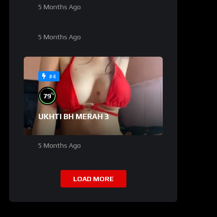
5 Months Ago
KURUS 1
5 Months Ago
#3
#4
%
79
UKHTI BH MERAH 3
5 Months Ago
LOAD MORE