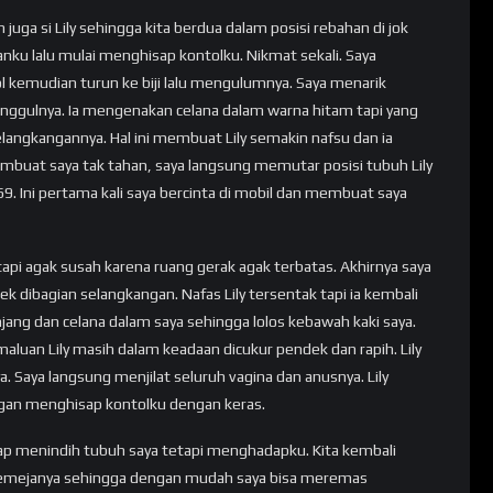
uga si Lily sehingga kita berdua dalam posisi rebahan di jok
nku lalu mulai menghisap kontolku. Nikmat sekali. Saya
l kemudian turun ke biji lalu mengulumnya. Saya menarik
 pinggulnya. Ia mengenakan celana dalam warna hitam tapi yang
langkangannya. Hal ini membuat Lily semakin nafsu dan ia
mbuat saya tak tahan, saya langsung memutar posisi tubuh Lily
69. Ini pertama kali saya bercinta di mobil dan membuat saya
tapi agak susah karena ruang gerak agak terbatas. Akhirnya saya
k dibagian selangkangan. Nafas Lily tersentak tapi ia kembali
ng dan celana dalam saya sehingga lolos kebawah kaki saya.
maluan Lily masih dalam keadaan dicukur pendek dan rapih. Lily
 Saya langsung menjilat seluruh vagina dan anusnya. Lily
an menghisap kontolku dengan keras.
etap menindih tubuh saya tetapi menghadapku. Kita kembali
kemejanya sehingga dengan mudah saya bisa meremas