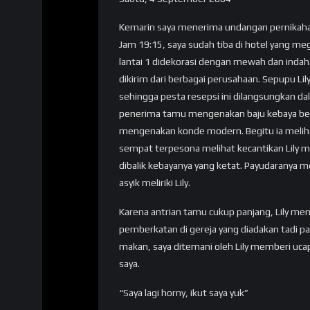
Kemarin saya menerima undangan pernikahan
Jam 19:15, saya sudah tiba di hotel yang me
lantai 1 didekorasi dengan mewah dan indah
dikirim dari berbagai perusahaan. Sepupu L
sehingga pesta resepsi ini dilangsungkan da
penerima tamu mengenakan baju kebaya ber
mengenakan konde modern. Begitu ia meliha
sempat terpesona melihat kecantikan Lily 
dibalik kebayanya yang ketat. Payudaranya me
asyik meliriki Lily.
Karena antrian tamu cukup panjang, Lily 
pemberkatan di gereja yang diadakan tadi pa
makan, saya ditemani oleh Lily memberi ucap
saya.
“Saya lagi horny, ikut saya yuk”