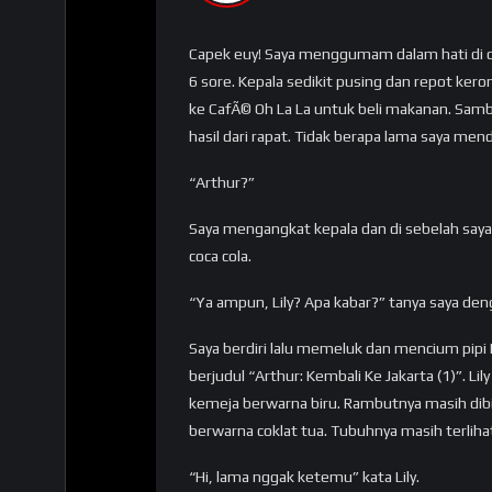
Capek euy! Saya menggumam dalam hati di dal
6 sore. Kepala sedikit pusing dan repot ker
ke CafÃ© Oh La La untuk beli makanan. Sam
hasil dari rapat. Tidak berapa lama saya me
“Arthur?”
Saya mengangkat kepala dan di sebelah say
coca cola.
“Ya ampun, Lily? Apa kabar?” tanya saya de
Saya berdiri lalu memeluk dan mencium pipi L
berjudul “Arthur: Kembali Ke Jakarta (1)”. L
kemeja berwarna biru. Rambutnya masih dibi
berwarna coklat tua. Tubuhnya masih terliha
“Hi, lama nggak ketemu” kata Lily.