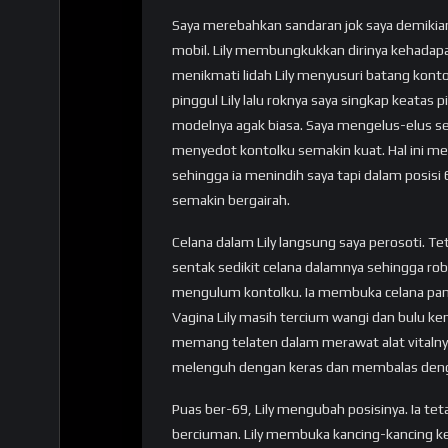
Saya merebahkan sandaran jok saya demikian j
mobil. Lily membungkukkan dirinya kehadapa
menikmati lidah Lily menyusuri batang konto
pinggul Lily lalu roknya saya singkap keatas
modelnya agak biasa. Saya mengelus-elus se
menyedot kontolku semakin kuat. Hal ini me
sehingga ia menindih saya tapi dalam posisi 
semakin bergairah.
Celana dalam Lily langsung saya perosoti. Te
sentak sedikit celana dalamnya sehingga robe
mengulum kontolku. Ia membuka celana panja
Vagina Lily masih tercium wangi dan bulu ke
memang telaten dalam merawat alat vitalnya.
melenguh dengan keras dan membalas deng
Puas ber-69, Lily mengubah posisinya. Ia t
berciuman. Lily membuka kancing-kancing 