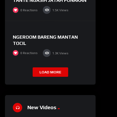
TANTE NGASIH JATAH PONAKAN
0
Reactions
1.5K
Views
%
81
NGEROOM BARENG MANTAN
TOCIL
0
Reactions
1.3K
Views
LOAD MORE
New Videos