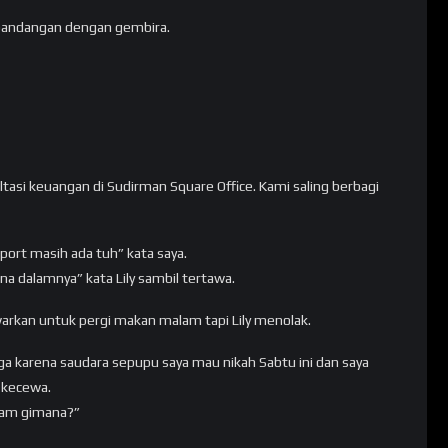
erpandangan dengan gembira.
ltasi keuangan di Sudirman Square Office. Kami saling berbagi
rport masih ada tuh” kata saya.
na dalamnya” kata Lily sambil tertawa.
rkan untuk pergi makan malam tapi Lily menolak.
rga karena saudara sepupu saya mau nikah Sabtu ini dan saya
n kecewa.
lam gimana?”