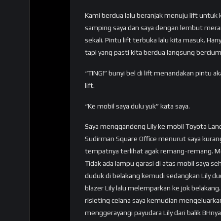
Kami berdua lalu beranjak menuju lift untuk 
samping saya dan saya dengan lembut meran
sekali. Pintu lift terbuka lalu kita masuk. Han
tapi yang pasti kita berdua langsung berci
“TING!” bunyi bel di lift menandakan pintu a
lift.
“Ke mobil saya dulu yuk” kata saya.
Saya menggandeng Lily ke mobil Toyota Land C
Sudirman Square Office menurut saya kurang
tempatnya terlihat agak remang-remang. Mob
Tidak ada lampu garasi di atas mobil saya seh
duduk di belakang kemudi sedangkan Lily du
blazer Lily lalu melemparkan ke jok belaka
risleting celana saya kemudian mengeluarkan
menggerayangi payudara Lily dari balik BHny