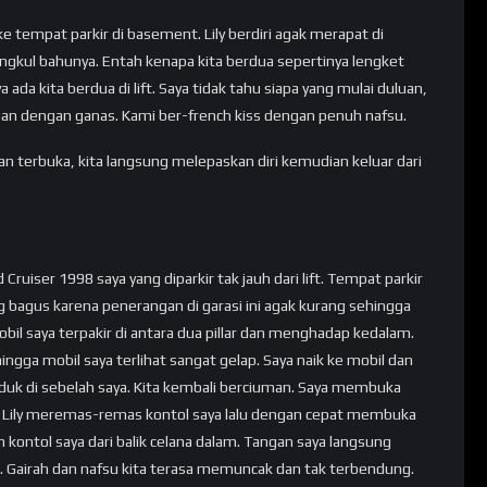
ke tempat parkir di basement. Lily berdiri agak merapat di
gkul bahunya. Entah kenapa kita berdua sepertinya lengket
ya ada kita berdua di lift. Saya tidak tahu siapa yang mulai duluan,
uman dengan ganas. Kami ber-french kiss dengan penuh nafsu.
kan terbuka, kita langsung melepaskan diri kemudian keluar dari
ruiser 1998 saya yang diparkir tak jauh dari lift. Tempat parkir
 bagus karena penerangan di garasi ini agak kurang sehingga
il saya terpakir di antara dua pillar dan menghadap kedalam.
ingga mobil saya terlihat sangat gelap. Saya naik ke mobil dan
duk di sebelah saya. Kita kembali berciuman. Saya membuka
ng. Lily meremas-remas kontol saya lalu dengan cepat membuka
 kontol saya dari balik celana dalam. Tangan saya langsung
a. Gairah dan nafsu kita terasa memuncak dan tak terbendung.