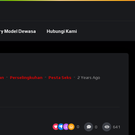
ry Model Dewasa
Hubungi Kami
an
Perselingkuhan
Pesta Seks
2 Years Ago
0
0
641