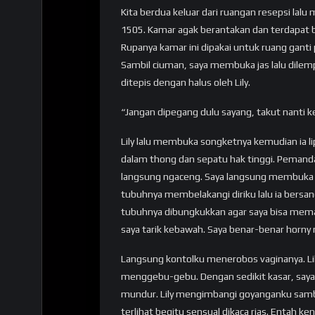
Kita berdua keluar dari ruangan resepsi lalu
1505. Kamar agak berantakan dan terdapat ba
Rupanya kamar ini dipakai untuk ruang ganti 
Sambil ciuman, saya membuka jas lalu dilem
ditepis dengan halus oleh Lily.
“Jangan dipegang dulu sayang, takut nanti 
Lily lalu membuka songketnya kemudian ia li
dalam thong dan sepatu hak tinggi. Pemand
langsung ngaceng. Saya langsung membuka ce
tubuhnya membelakangi diriku lalu ia bersan
tubuhnya dibungkukkan agar saya bisa mema
saya tarik kebawah. Saya benar-benar horny me
Langsung kontolku menerobos vaginanya. Lil
menggebu-gebu. Dengan sedikit kasar, say
mundur. Lily mengimbangi goyanganku samb
terlihat begitu sensual dikaca rias. Entah k