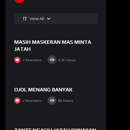
%
91
View All
MASIH MASKERAN MAS MINTA
#9
JATAH
7
Reactions
4.3K
Views
%
65
OJOL MENANG BANYAK
#6
2
Reactions
8K
Views
%
65