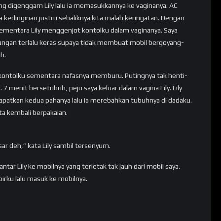
ng digenggam Lily lalu ia memasukkannya ke vaginanya. AC
 kedinginan justru sebaliknya kita malah keringatan. Dengan
mentara Lily menggenjot kontolku dalam vaginanya. Saya
angan terlalu keras supaya tidak membuat mobil bergoyang-
h.
kontolku sementara nafasnya memburu. Putingnya tak henti-
7 menit bersetubuh, peju saya keluar dalam vagina Lily. Lily
patkan kedua pahanya lalu ia merebahkan tubuhnya di dadaku.
ta kembali berpakaian.
r deh,” kata Lily sambil tersenyum.
tar Lily ke mobilnya yang terletak tak jauh dari mobil saya.
birku lalu masuk ke mobilnya.