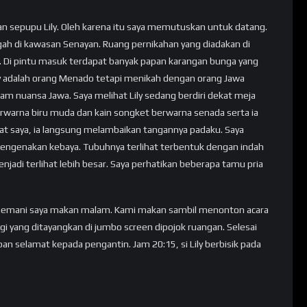
 sepupu Lily. Oleh karena itu saya memutuskan untuk datang.
gah di kawasan Senayan. Ruang pernikahan yang diadakan di
. Di pintu masuk terdapat banyak papan karangan bunga yang
ily adalah orang Menado tetapi menikah dengan orang Jawa
lam nuansa Jawa. Saya melihat Lily sedang berdiri dekat meja
warna biru muda dan kain songket berwarna senada serta ia
t saya, ia langsung melambaikan tangannya padaku. Saya
mengenakan kebaya. Tubuhnya terlihat terbentuk dengan indah
njadi terlihat lebih besar. Saya perhatikan beberapa tamu pria
menemani saya makan malam. Kami makan sambil menonton acara
gi yang ditayangkan di jumbo screen dipojok ruangan. Selesai
an selamat kepada pengantin. Jam 20:15, si Lily berbisik pada