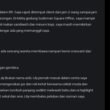
am lift. Saya rapat ditempat client dari jam 2 siang sampai jam
oncongan. Di lobby gedung Sudirman Square Office, saya mampir
bil makan sandiwich dan minum kopi, saya masih memikirkan
ndengar ada yang memanggil saya.
a ada seorang wanita membawa nampan berisi croissant dan
ngan gembira.
ily (bukan nama asli). Lily pernah masuk dalam cerita saya
ily mengenakan jas dan rok ketat berwarna coklat muda dan
arkan tumbuh panjang sedikit melewati bahu dan ia highlight
t sekal dan sexi. Lily membalas pelukan dan ciuman saya.