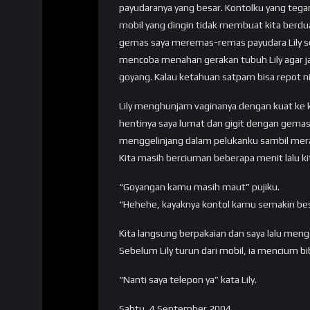
payudaranya yang besar. Kontolku yang tega
mobil yang dingin tidak membuat kita berdua
gemas saya meremas-remas payudara Lily se
mencoba menahan gerakan tubuh Lily agar j
goyang. Kalau ketahuan satpam bisa repot ni
Lily menghunjam vaginanya dengan kuat ke 
hentinya saya lumat dan gigit dengan gemas. 
menggelinjang dalam pelukanku sambil mera
Kita masih berciuman beberapa menit lalu ki
“Goyangan kamu masih maut” pujiku.
“Hehehe, kayaknya kontol kamu semakin besa
Kita langsung berpakaian dan saya lalu mengan
Sebelum Lily turun dari mobil, ia mencium bi
“Nanti saya telepon ya” kata Lily.
Sabtu, 4 September 2004