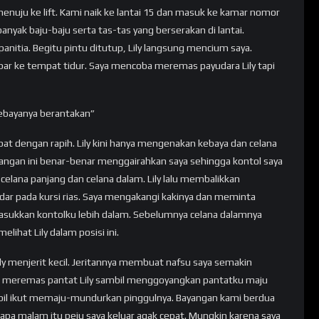
 menuju ke lift. Kami naik ke lantai 15 dan masuk ke kamar nomor
nyak baju-baju serta tas-tas yang berserakan di lantai.
panitia. Begitu pintu ditutup, Lily langsung mencium saya.
par ke tempat tidur. Saya mencoba meremas payudara Lily tapi
kebayanya berantakan”
pat dengan rapih. Lily kini hanya mengenakan kebaya dan celana
angan ini benar-benar menggairahkan saya sehingga kontol saya
lana panjang dan celana dalam. Lily lalu membalikkan
dar pada kursi rias. Saya mengakangi kakinya dan meminta
sukkan kontolku lebih dalam. Sebelumnya celana dalamnya
lihat Lily dalam posisi ini.
y menjerit kecil. Jeritannya membuat nafsu saya semakin
a meremas pantat Lily sambil menggoyangkan pantatku maju
il ikut memaju-mundurkan pinggulnya. Bayangan kami berdua
enapa malam itu peju saya keluar agak cepat. Mungkin karena saya