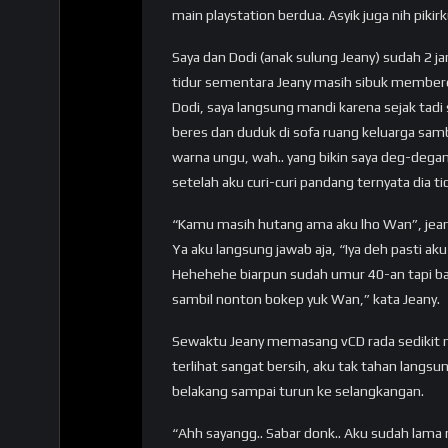
main playstation berdua. Asyik juga nih pik
Saya dan Dodi (anak sulung Jeany) sudah 2 j
tidur sementara Jeany masih sibuk membere
Dodi, saya langsung mandi karena sejak tadi 
beres dan duduk di sofa ruang keluarga sambi
warna ungu, wah.. yang bikin saya deg-dega
setelah aku curi-curi pandang ternyata dia t
“Kamu masih hutang ama aku lho Wan”, jea
Ya aku langsung jawab aja, “Iya deh pasti ak
Hehehehe biarpun sudah umur 40-an tapi b
sambil nonton bokep yuk Wan,” kata Jeany.
Sewaktu Jeany memasang vCD rada sedikit n
terlihat sangat bersih, aku tak tahan langsu
belakang sampai turun ke selangkangan.
“Ahh sayangg.. Sabar donk.. Aku sudah lama