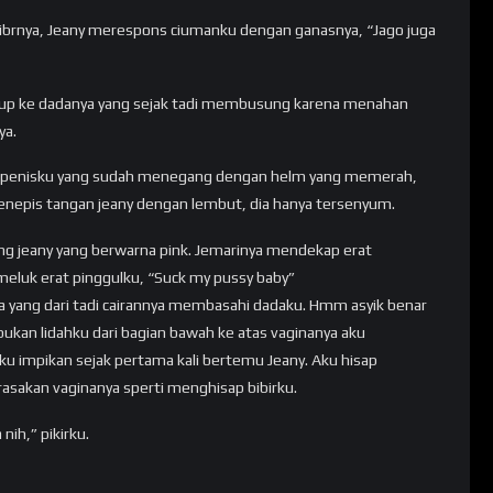
bibrnya, Jeany merespons ciumanku dengan ganasnya, “Jago juga
up ke dadanya yang sejak tadi membusung karena menahan
ya.
g penisku yang sudah menegang dengan helm yang memerah,
 menepis tangan jeany dengan lembut, dia hanya tersenyum.
ing jeany yang berwarna pink. Jemarinya mendekap erat
eluk erat pinggulku, “Suck my pussy baby”
a yang dari tadi cairannya membasahi dadaku. Hmm asyik benar
pukan lidahku dari bagian bawah ke atas vaginanya aku
ku impikan sejak pertama kali bertemu Jeany. Aku hisap
rasakan vaginanya sperti menghisap bibirku.
ih,” pikirku.