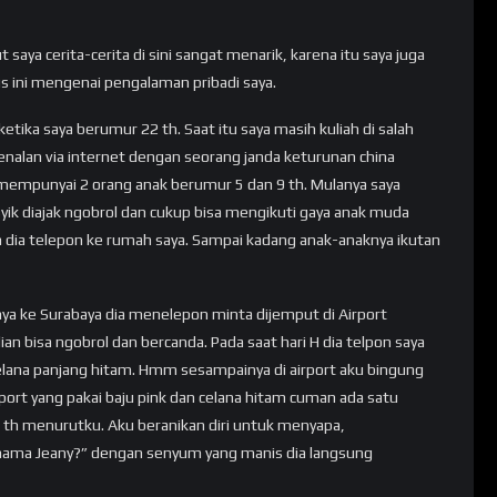
saya cerita-cerita di sini sangat menarik, karena itu saya juga
 ini mengenai pengalaman pribadi saya.
 ketika saya berumur 22 th. Saat itu saya masih kuliah di salah
kenalan via internet dengan seorang janda keturunan china
empunyai 2 orang anak berumur 5 dan 9 th. Mulanya saya
yik diajak ngobrol dan cukup bisa mengikuti gaya anak muda
am dia telepon ke rumah saya. Sampai kadang anak-anaknya ikutan
nya ke Surabaya dia menelepon minta dijemput di Airport
ian bisa ngobrol dan bercanda. Pada saat hari H dia telpon saya
 celana panjang hitam. Hmm sesampainya di airport aku bingung
irport yang pakai baju pink dan celana hitam cuman ada satu
0 th menurutku. Aku beranikan diri untuk menyapa,
nama Jeany?” dengan senyum yang manis dia langsung