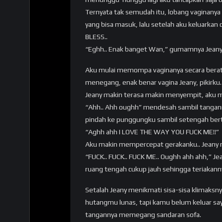
Ternyata tak semudah itu, lobang vaginanya
yang bisa masuk, lalu setelah aku keluarkan 
BLESS..
“Eghh.. Enak banget Wan,” gumamnya Jeany
Aku mulai memompa vaginanya secara beratu
menegang, enak benar vagina Jeany, pikirku
Jeany makin terasa makin menyempit, aku 
“Ahh.. Ahh oughh” mendesah sambil tangan
pindah ke punggungku sambil setengah berte
“Aghh ahh I LOVE THE WAY YOU FUCK ME!!”
Aku makin mempercepat gerakanku.. Jeany 
“FUCK.. FUCK.. FUCK ME.. Oughh ahh ahh,” Je
ruang tengah cukup jauh sehingga teriakan
Setalah Jeany menikmati sisa-sisa klimaksnya
hutangmu lunas, tapi kamu belum keluar sa
tangannya memegang sandaran sofa.