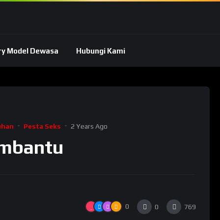
ry Model Dewasa
Hubungi Kami
uhan
Pesta Seks
2 Years Ago
embantu
0
0
769