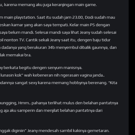
irku, karena memang aku juga keranjingan main game.
am main playstation. Saat itu sudah jam 23.00, Dodi sudah mau
skan kamar yang akan saya tempati. Kelar main PS dengan
saya belum mandi. Selesai mandi saya lihat Jeany sudah selesai
l nonton TV. Cantik sekali Jeany saat itu, dengen baju tidur
n dadanya yang berukuran 34b menyembul dibalik gaunnya, dan
idak memakai bra.
ny berkata begitu dengen senyum manisnya.
u lunasin kok” wah kebeneran nih ngerasain vagina janda..
adannya sangat sexy karena memang hobbynya berenang. “Kita
ungging, Hmm.. pahanya terlihat mulus den belahan pantatnya
ng aja aku samperin dan menjilat belahan pantatnya dari
 nggak diginiin” Jeany mendesah sambil kakinya gemetaran.