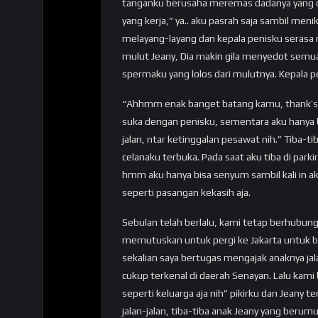
tanganku berusaha meremas dadanya yang cuku
yang kerja,” ya.. aku pasrah saja sambil men
melayang-layang dan kepala penisku serasa m
mulut Jeany, Dia makin gila menyedot sem
spermaku yang lolos dari mulutnya. Kepala 
“Ahhmm enak banget batang kamu, thank’s y
suka dengan penisku, sementara aku hanya b
jalan, ntar ketinggalan pesawat nih.” Tiba-
celanaku terbuka. Pada saat aku tiba di park
hmm aku hanya bisa senyum sambil kali in a
seperti pasangan kekasih aja.
Sebulan telah berlalu, kami tetap berhubung
memutuskan untuk pergi ke Jakarta untuk b
sekalian saya bertugas mengajak anaknya jala
cukup terkenal di daerah Senayan. Lalu kam
seperti keluarga aja nih” pikirku dan Jeany te
jalan-jalan, tiba-tiba anak Jeany yang beru