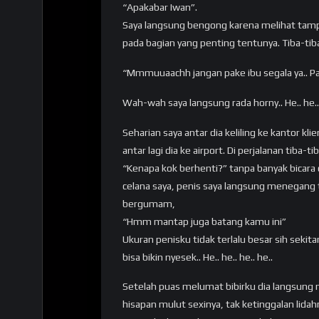
“Apakabar Iwan”.
Saya langsung bengong karena melihat tamp
pada bagian yang penting tentunya. Tiba-tib
“Mmmuuaachh jangan pake ibu segala ya.. Pan
Wah-wah saya langsung rada horny.. He.. he..
Seharian saya antar dia keliling ke kantor kl
antar lagi dia ke airport. Di perjalanan tiba-ti
“Kenapa kok berhenti?” tanpa banyak bicara
celana saya, penis saya langsung menegang 
bergumam,
“Hmm mantap juga batang kamu ini”
Ukuran penisku tidak terlalu besar sih sekit
bisa bikin nyesek.. He.. he.. he.. he..
Setelah puas melumat bibirku dia langsun
hisapan mulut sexinya, tak ketinggalan lidah