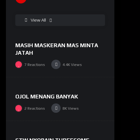
%
91
View All
MASIH MASKERAN MAS MINTA
#9
JATAH
7
Reactions
4.4K
Views
%
65
OJOL MENANG BANYAK
#6
2
Reactions
8K
Views
%
86