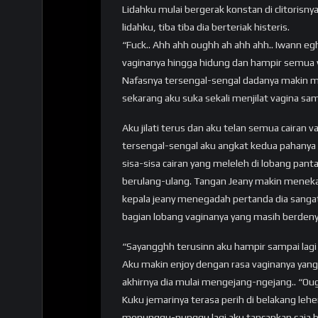
Lidahku mulai bergerak konstan di clitorisn
lidahku, tiba tiba dia berteriak histeris.
“Fuck.. Ahh ahh oughh ah ahh ahh.. Iwann e
vaginanya hingga hidung dan hampir semua w
Nafasnya tersengal-sengal dadanya makin 
sekarang aku suka sekali menjilat vagina sa
Aku jilati terus dan aku telan semua cairan
tersengal-sengal aku angkat kedua pahanya se
sisa-sisa cairan yang meleleh di lobang panta
berulang-ulang. Tangan Jeany makin menekan
kepala jeany menegadah pertanda dia sangat 
bagian lobang vaginanya yang masih berdeny
“Sayangghh terusinn aku hampir sampai la
Aku makin enjoy dengan rasa vaginanya yang 
akhirnya dia mulai mengejang-ngejang.. “Ou
Kuku jemarinya terasa perih di belakang leh
menunggu-nunggu lagi aku tancapkan saja b