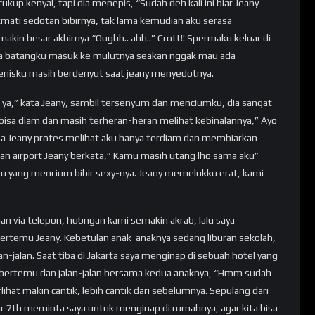
p kenyal, tapi dia menepis, “Sudah deh kali ini biar Jeany
ikmati sedotan bibirnya, tak lama kemudian aku serasa
akin besar akhirnya “Oughh.. ahh..” Crott!! Spermaku keluar di
ua batangku masuk ke mulutnya seakan nggak mau ada
penisku masih berdenyut saat jeany menyedotnya.
a,” kata Jeany, sambil tersenyum dan menciumku, dia sangat
isa diam dan masih terheran-heran melihat kebinalannya,” Ayo
tiba Jeany protes melihat aku hanya terdiam dan membiarkan
iran airport Jeany berkata,” Kamu masih utang lho sama aku”
ku yang mencium bibir sexy-nya. Jeany memelukku erat, kami
an via telepon, hubngan kami semakin akrab, lalu saya
ertemu Jeany. Kebetulan anak-anaknya sedang liburan sekolah,
n-jalan. Saat tiba di Jakarta saya menginap di sebuah hotel yang
i bertemu dan jalan-jalan bersama kedua anaknya, “Hmm sudah
rlihat makin cantik, lebih cantik dari sebelumnya. Sepulang dari
mur 7th meminta saya untuk menginap di rumahnya, agar kita bisa