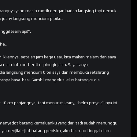
angnya yang masih cantik dengan badan langsing tapi gemuk
a jeany langsung mencium pipiku..
ggil Jeany aja!”.
he..
ien-kliennya, setelah jam kerja usai, kita makan malam dan saya
ba dia minta berhenti di pinggir jalan. Saya tanya,
 dia langsung mencium bibir saya dan membuka retsleting
tanpa basa-basi. Sambil mengelus-elus batangku dia
ar 18 cm panjangnya, tapi menurut Jeany, “helm proyek”-nya ini
g menyedot batang kemaluanku yang dari tadi sudah menunggu
nya menjilat-jilat batang penisku, aku tak mau tinggal diam