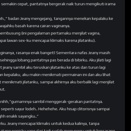
ya semakin cepat, pantatnya bergerak naik turun mengikuti irama
ghh.,” badan Jeany mengejang, tangannya menekan kepalaku ke
ajahku basah karena cairan vaginanya.
membusung (ini pengalaman pertamaku menjilat vagina,
mpai lawan sex-ku mencapai klimaks karena jilatanku).
 vaginanya, rasanya enak banget!! Sementara nafas Jeany masih
hingga lobang pantatnya pas berada di bibirku. Aku jilati lagi
t jeany sambil aku teruskan jilatanku ke atas dan turun lagi
 kepalaku, aku makin menikmati permainan ini dan aku lihat
menikmati jilatanku, sampai akhirnya aku berbalik lagi menjilat
ut.
gi nihh,”gumamnya sambil menggerak-gerakan pantatnya.
seperti sayur lodeh.. Hehehehe. Aku hisap clitorisnya sampai
ghh enakk sayangku..”
erku. Jeany mencapai klimaks untuk kedua kalinya, tanpa
atang penisku yang dari tadi sudah menunggu untuk bersarang,