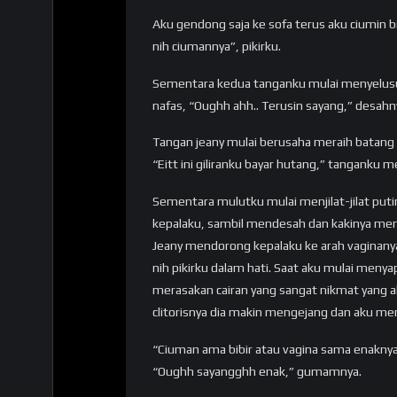
Aku gendong saja ke sofa terus aku ciumin 
nih ciumannya”, pikirku.
Sementara kedua tanganku mulai menyelus
nafas, “Oughh ahh.. Terusin sayang,” desahn
Tangan jeany mulai berusaha meraih batan
“Eitt ini giliranku bayar hutang,” tanganku
Sementara mulutku mulai menjilat-jilat put
kepalaku, sambil mendesah dan kakinya mem
Jeany mendorong kepalaku ke arah vaginany
nih pikirku dalam hati. Saat aku mulai menya
merasakan cairan yang sangat nikmat yang a
clitorisnya dia makin mengejang dan aku me
“Ciuman ama bibir atau vagina sama enaknya n
“Oughh sayangghh enak,” gumamnya.