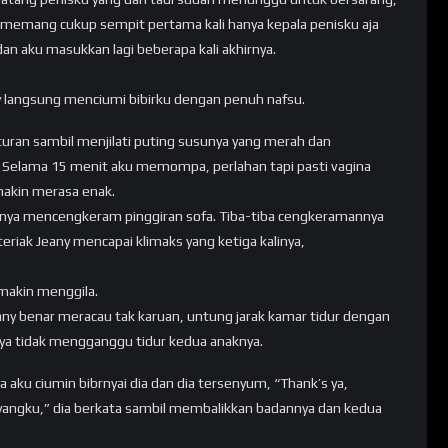
 memang cukup sempit pertama kali hanya kepala penisku aja
dan aku masukkan lagi beberapa kali akhirnya.
 langsung menciumi bibirku dengan penuh nafsu.
ran sambil menjilati puting susunya yang merah dan
. Selama 15 menit aku memompa, perlahan tapi pasti vagina
makin merasa enak.
nya mencengkeram pinggiran sofa. Tiba-tiba cengkeramannya
riak Jeany mencapai klimaks yang ketiga kalinya,
makin menggila.
any benar meracau tak karuan, untung jarak kamar tidur dengan
nya tidak mengganggu tidur kedua anaknya.
 aku ciumin bibrnyai dia dan dia tersenyum, “Thank’s ya,
yangku,” dia berkata sambil membalikkan badannya dan kedua