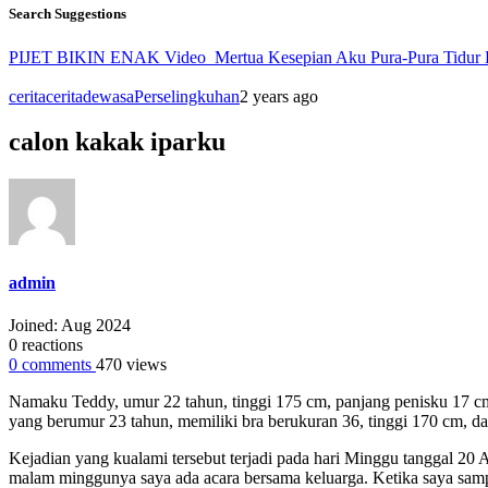
Search Suggestions
PIJET BIKIN ENAK
Video
Mertua Kesepian Aku Pura-Pura Tidur
cerita
ceritadewasa
Perselingkuhan
2 years ago
calon kakak iparku
admin
Joined: Aug 2024
0
reactions
0
comments
470
views
Namaku Teddy, umur 22 tahun, tinggi 175 cm, panjang penisku 17 c
yang berumur 23 tahun, memiliki bra berukuran 36, tinggi 170 cm, d
Kejadian yang kualami tersebut terjadi pada hari Minggu tanggal 20 
malam minggunya saya ada acara bersama keluarga. Ketika saya sam