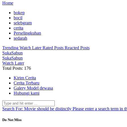
Home
bokep
bocil
selebgram
cerita
Perselingkuhan
sedarah
Trending
Watch Later
Rated Posts
Reacted Posts
SukaSabun
SukaSabun
Watch Later
Total Posts: 176
Kirim Cerita
Cerita Terbaru
Galery Model dewasa
Hubungi kami
Search For:
Movie should be distinctly
Please enter a search term in t
Do Not Miss