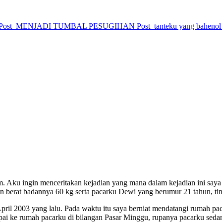
Post
MENJADI TUMBAL PESUGIHAN
Post
tanteku yang bahenol
m. Aku ingin menceritakan kejadian yang mana dalam kejadian ini sa
an berat badannya 60 kg serta pacarku Dewi yang berumur 21 tahun, tin
April 2003 yang lalu. Pada waktu itu saya berniat mendatangi rumah pa
pai ke rumah pacarku di bilangan Pasar Minggu, rupanya pacarku sed